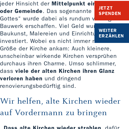
jeder Hinsicht der
Mittelpunkt eines Dorfes
JETZT
oder Gemeinde
. Das sogenannte „Haus
SPENDEN
Gottes“ wurde dabei als rundum vorzeigbares
Bauwerk erschaffen. Viel Geld wurde in die
WEITER
Baukunst, Malereien und Einrichtungen
ERZÄHLEN
investiert. Wobei es nicht immer nur auf die
Größe der Kirche ankam: Auch kleinere,
unscheinbar wirkende Kirchen versprühen
durchaus ihren Charme. Umso schlimmer,
dass
viele der alten Kirchen ihren Glanz
verloren haben
und dringend
renovierungsbedürftig sind.
Wir helfen, alte Kirchen wieder
auf Vordermann zu bringen
Dass alte Kirchen wieder strahlen
, dafür