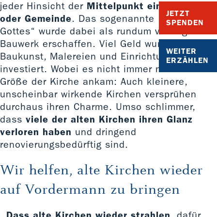
jeder Hinsicht der
Mittelpunkt eines Dorfes
JETZT
oder Gemeinde
. Das sogenannte „Haus
SPENDEN
Gottes“ wurde dabei als rundum vorzeigbares
Bauwerk erschaffen. Viel Geld wurde in die
WEITER
Baukunst, Malereien und Einrichtungen
ERZÄHLEN
investiert. Wobei es nicht immer nur auf die
Größe der Kirche ankam: Auch kleinere,
unscheinbar wirkende Kirchen versprühen
durchaus ihren Charme. Umso schlimmer,
dass
viele der alten Kirchen ihren Glanz
verloren haben
und dringend
renovierungsbedürftig sind.
Wir helfen, alte Kirchen wieder
auf Vordermann zu bringen
Dass alte Kirchen wieder strahlen
, dafür