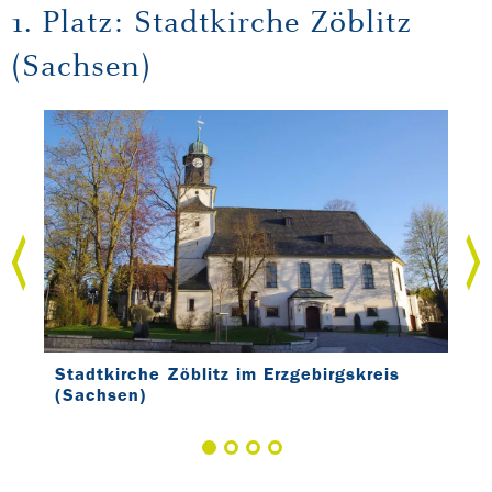
1. Platz: Stadtkirche Zöblitz
(Sachsen)
Stadtkirche Zöblitz im Erzgebirgskreis
Sta
(Sachsen)
(Sa