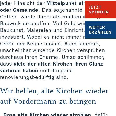
jeder Hinsicht der
Mittelpunkt eines Dorfes
JETZT
oder Gemeinde
. Das sogenannte „Haus
SPENDEN
Gottes“ wurde dabei als rundum vorzeigbares
Bauwerk erschaffen. Viel Geld wurde in die
WEITER
Baukunst, Malereien und Einrichtungen
ERZÄHLEN
investiert. Wobei es nicht immer nur auf die
Größe der Kirche ankam: Auch kleinere,
unscheinbar wirkende Kirchen versprühen
durchaus ihren Charme. Umso schlimmer,
dass
viele der alten Kirchen ihren Glanz
verloren haben
und dringend
renovierungsbedürftig sind.
Wir helfen, alte Kirchen wieder
auf Vordermann zu bringen
Dass alte Kirchen wieder strahlen
, dafür