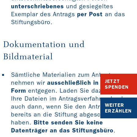
unterschriebenes
und gesiegeltes
Exemplar des Antrags
per Post
an das
Stiftungsbüro.
Dokumentation und
Bildmaterial
Sämtliche Materialien zum Antrag
JETZT
nehmen wir
ausschließlich in digitaler
SPENDEN
Form
entgegen. Laden Sie dazu einfach
Ihre Dateien im Antragsverfahren hoch -
WEITER
auch dann, wenn Sie den Antrag selbst
ERZÄHLEN
bereits an die Stiftung abgeschickt
haben.
Bitte senden Sie keine
Datenträger an das Stiftungsbüro
.