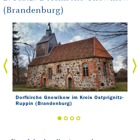
(Brandenburg)
itz-
Dorfkirche Gnewikow im Kreis Ostprignitz-
Dor
Ruppin (Brandenburg)
Rup