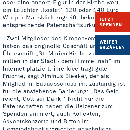
oder eine andere Figur in der Kirche wert,
ein Leuchter „kostet“ 120 oder 140 Euro.
Wer per Mausklick zugreift, bekommt eine
JETZT
entsprechende Patenschaftsurkunde.
SPENDEN
Zwei Mitglieder des Kirchenvorstands
WEITER
haben das originelle Geschäft unter der
ERZÄHLEN
Überschrift „St. Marien-Kirche zu Uelzen -
mitten in der Stadt - dem Himmel nah“ im
Internet platziert; ihre Idee trägt gute
Früchte, sagt Alminus Bleeker, der als
Mitglied im Bauausschuss mit zuständig ist
für die anstehende Sanierung: „Das Geld
reicht, Gott sei Dank.“ Nicht nur die
Patenschaften haben die Uelzener zum
Spenden animiert, auch Kollekten,
Adventskonzerte und Bitten im
Gemeindebrief erbrachten ansehnliche