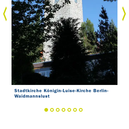
n-
Stadtkirche Königin-Luise-Kirche Berlin-
Sta
Waidmannslust
Wai