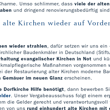
 Charme. Umso schlimmer, dass
viele der alte
haben
und dringend renovierungsbedürftig sind
, alte Kirchen wieder auf Vord
hen wieder strahlen
, dafür setzen wir uns ein 
rchlicher Baudenkmäler in Deutschland (Stiftu
rhaltung evangelischer Kirchen in Not
und kü
nkmalpflegerische Maßnahmen vorgenommen w
ei der Restaurierung alter Kirchen moderne Bau
n Gemäuer im neuen Glanz
erscheinen.
 Dorfkirche Hilfe benötigt
, dann bewerben Si
elder
. Unser Vergabeausschuss folgt einem er
em die Gelder gerecht und verantwortungsvoll 
en von uns
rund einhundert alte Kirchen mit