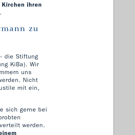
n Kirchen ihren
.
ermann zu
– die Stiftung
ng KiBa). Wir
mmern uns
erden. Nicht
stile mit ein,
e sich gerne bei
probten
verteilt werden.
 einem