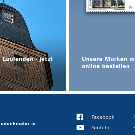
 Laufenden - jetzt
Unsere Marken ma
online bestellen
Facebook
audenkmäler in
Youtube