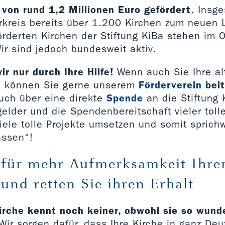
on rund 1,2 Millionen Euro gefördert
. Insg
rkreis bereits über 1.200 Kirchen zum neuen 
örderten Kirchen der Stiftung KiBa stehen im 
ir sind jedoch bundesweit aktiv.
ir nur durch Ihre Hilfe!
Wenn auch Sie Ihre al
so können Sie gerne unserem
Förderverein
bei
auch über eine direkte
Spende
an die Stiftung 
gelder und die Spendenbereitschaft vieler tol
iele tolle Projekte umsetzen und somit sprichw
assen“!
 für mehr Aufmerksamkeit Ihre
und retten Sie ihren Erhalt
kirche kennt noch keiner, obwohl sie so wun
ir sorgen dafür, dass Ihre Kirche in ganz De