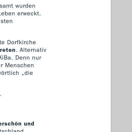
esamt wurden
Leben erweckt.
Osten
te Dorfkirche
treten
. Alternativ
KiBa. Denn nur
ler Menschen
örtlich „die
r
derschön und
utschland