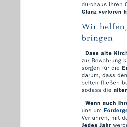
durchaus ihren
Glanz verloren 
Wir helfen
bringen
Dass alte Kirc
zur Bewahrung ki
sorgen für die
E
darum, dass de
selten fließen b
sodass die
alte
Wenn auch Ihre
uns um
Förderg
Verfahren, mit d
Jedes Jahr
werd