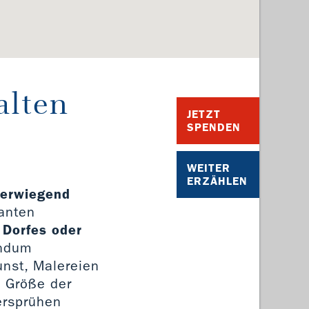
alten
JETZT
SPENDEN
WEITER
ERZÄHLEN
berwiegend
santen
 Dorfes oder
undum
unst, Malereien
e Größe der
ersprühen