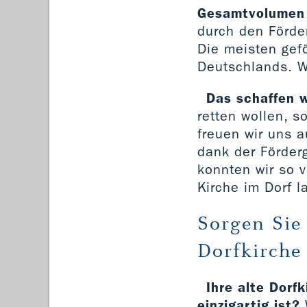
Gesamtvolumen v
durch den Förde
Die meisten gef
Deutschlands. W
Das schaffen w
retten wollen, 
freuen wir uns 
dank der Förder
konnten wir so v
Kirche im Dorf l
Sorgen Sie
Dorfkirche 
Ihre alte Dorf
einzigartig ist?
W