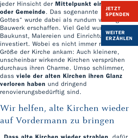
jeder Hinsicht der
Mittelpunkt eines Dorfes
JETZT
oder Gemeinde
. Das sogenannte „Haus
SPENDEN
Gottes“ wurde dabei als rundum vorzeigbares
Bauwerk erschaffen. Viel Geld wurde in die
WEITER
Baukunst, Malereien und Einrichtungen
ERZÄHLEN
investiert. Wobei es nicht immer nur auf die
Größe der Kirche ankam: Auch kleinere,
unscheinbar wirkende Kirchen versprühen
durchaus ihren Charme. Umso schlimmer,
dass
viele der alten Kirchen ihren Glanz
verloren haben
und dringend
renovierungsbedürftig sind.
Wir helfen, alte Kirchen wieder
auf Vordermann zu bringen
Dass alte Kirchen wieder strahlen
, dafür