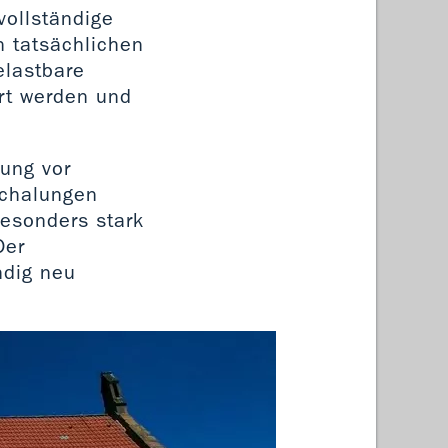
vollständige
 tatsächlichen
elastbare
rt werden und
tung vor
schalungen
Besonders stark
Der
ndig neu