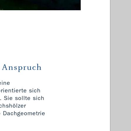
Dachsa
 Anspruch
eine
ientierte sich
 Sie sollte sich
ichshölzer
he Dachgeometrie