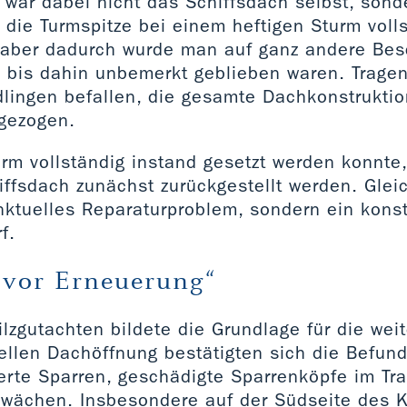
war dabei nicht das Schiffsdach selbst, sond
die Turmspitze bei einem heftigen Sturm voll
 aber dadurch wurde man auf ganz andere Be
 bis dahin unbemerkt geblieben waren. Tragen
lingen befallen, die gesamte Dachkonstruktio
 gezogen.
rm vollständig instand gesetzt werden konnte
ffsdach zunächst zurückgestellt werden. Gleic
nktuelles Reparaturproblem, sondern ein konst
f.
 vor Erneuerung“
ilzgutachten bildete die Grundlage für die wei
ellen Dachöffnung bestätigten sich die Befun
erte Sparren, geschädigte Sparrenköpfe im Tr
hwächen. Insbesondere auf der Südseite des K