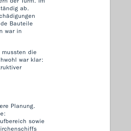
ern der Turm. Im
ständig ab.
schädigungen
de Bauteile
n war in
, mussten die
hwohl war klar:
ruktiver
tere Planung.
de:
aufbereich sowie
irchenschiffs