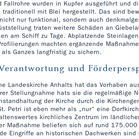
 Fallrohre wurden in Kupfer ausgeführt und d
raditionell mit Blei hergestellt. Das sind be
 nicht nur funktional, sondern auch denkmalge
üststellung traten weitere Schäden an Giebe
en am Schiff zu Tage. Abplatzende Steinlagen
 Profilierungen machten ergänzende Maßnahmen
ls Ganzes langfristig zu sichern.
 Verantwortung und Förderpers
he Landeskirche Anhalts hat das Vorhaben au
ihrer Stellungnahme hats sie die regelmäßige 
 Instandhaltung der Kirche durch die Kircheng
St. Petri ist eben mehr als „nur“ eine Dorfkirc
haltenswertes kirchliches Zentrum im ländlich
r Maßnahme beliefen sich auf rund 175.000 
de Eingriffe an historischen Dachwerken sind