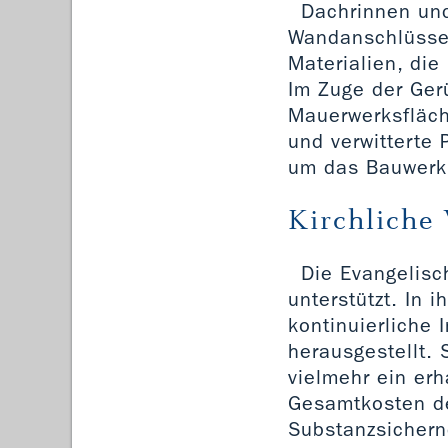
Dachrinnen und
Wandanschlüsse t
Materialien, die
Im Zuge der Ger
Mauerwerksfläch
und verwitterte
um das Bauwerk a
Kirchliche
Die Evangelisc
unterstützt. In 
kontinuierliche
herausgestellt. 
vielmehr ein er
Gesamtkosten de
Substanzsichern