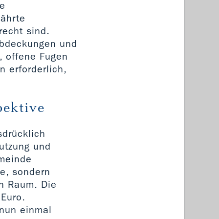
ie
währte
recht sind.
labdeckungen und
, offene Fugen
 erforderlich,
pektive
sdrücklich
Nutzung und
emeinde
he, sondern
en Raum. Die
Euro.
 nun einmal