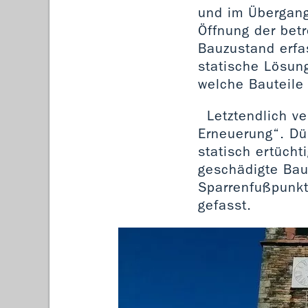
und im Übergang
Öffnung der bet
Bauzustand erfa
statische Lösun
welche Bauteile
Letztendlich v
Erneuerung“. Dü
statisch ertücht
geschädigte Baut
Sparrenfußpunkt
gefasst.