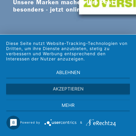
Unsere Marken machen Ihre Post
besonders - jetzt online bestellen
Diese Seite nutzt Website-Tracking-Technologien von
Copyright © 2026
Dritten, um ihre Dienste anzubieten, stetig zu
Stiftung zur Bewahrung kirchlicher
verbessern und Werbung entsprechend den
Interessen der Nutzer anzuzeigen.
Baudenkmäler in Deutschland
Herrenhäuser Straße 12, 30419 Hannover
ABLEHNEN
Tel:
0511 - 27 96 333
| Fax: 0511 - 27 96 334
E-Mail:
kiba@ekd.de
AKZEPTIEREN
MEHR
Facebook
Newsletter
Youtube
Sitemap
Powered by
&
Instagram
Presse