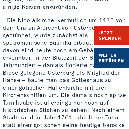
einige Kerzen anzuzünden.
Die Nicolaikirche, vermutlich um 1170 von
dem Grafen Albrecht von Osterburg
JETZT
gegründet, wurde zunächst als
SPENDEN
spätromanische Basilika erbaut, Reste
davon sind heute noch am Gebäude
WEITER
erkennbar. In der Blütezeit der Stadt im 15.
ERZÄHLEN
Jahrhundert – damals florierte das an der
Biese gelegene Osterburg als Mitglied der
Hanse – baute man das Gotteshaus zu
einer gotischen Hallenkirche mit drei
Kirchenschiffen um. Die damals noch spitze
Turmhaube ist allerdings nur noch auf
historischen Stichen zu sehen: Nach einem
Stadtbrand im Jahr 1761 erhielt der Turm
statt einer gotischen seine heutige barocke