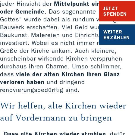
jeder Hinsicht der
Mittelpunkt eines Dorfes
JETZT
oder Gemeinde
. Das sogenannte „Haus
SPENDEN
Gottes“ wurde dabei als rundum vorzeigbares
Bauwerk erschaffen. Viel Geld wurde in die
WEITER
Baukunst, Malereien und Einrichtungen
ERZÄHLEN
investiert. Wobei es nicht immer nur auf die
Größe der Kirche ankam: Auch kleinere,
unscheinbar wirkende Kirchen versprühen
durchaus ihren Charme. Umso schlimmer,
dass
viele der alten Kirchen ihren Glanz
verloren haben
und dringend
renovierungsbedürftig sind.
Wir helfen, alte Kirchen wieder
auf Vordermann zu bringen
Dass alte Kirchen wieder strahlen
, dafür