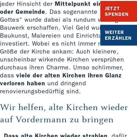
jeder Hinsicht der
Mittelpunkt eines Dorfes
JETZT
oder Gemeinde
. Das sogenannte „Haus
SPENDEN
Gottes“ wurde dabei als rundum vorzeigbares
Bauwerk erschaffen. Viel Geld wurde in die
WEITER
Baukunst, Malereien und Einrichtungen
ERZÄHLEN
investiert. Wobei es nicht immer nur auf die
Größe der Kirche ankam: Auch kleinere,
unscheinbar wirkende Kirchen versprühen
durchaus ihren Charme. Umso schlimmer,
dass
viele der alten Kirchen ihren Glanz
verloren haben
und dringend
renovierungsbedürftig sind.
Wir helfen, alte Kirchen wieder
auf Vordermann zu bringen
Dass alte Kirchen wieder strahlen
, dafür