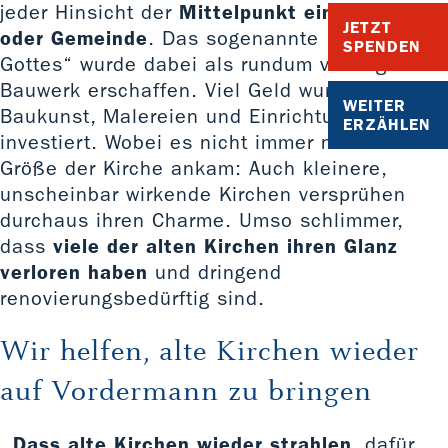
jeder Hinsicht der
Mittelpunkt eines Dorfes
JETZT
oder Gemeinde
. Das sogenannte „Haus
SPENDEN
Gottes“ wurde dabei als rundum vorzeigbares
Bauwerk erschaffen. Viel Geld wurde in die
WEITER
Baukunst, Malereien und Einrichtungen
ERZÄHLEN
investiert. Wobei es nicht immer nur auf die
Größe der Kirche ankam: Auch kleinere,
unscheinbar wirkende Kirchen versprühen
durchaus ihren Charme. Umso schlimmer,
dass
viele der alten Kirchen ihren Glanz
verloren haben
und dringend
renovierungsbedürftig sind.
Wir helfen, alte Kirchen wieder
auf Vordermann zu bringen
Dass alte Kirchen wieder strahlen
, dafür