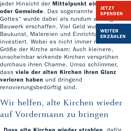
jeder Hinsicht der
Mittelpunkt eines Dorfes
JETZT
oder Gemeinde
. Das sogenannte „Haus
SPENDEN
Gottes“ wurde dabei als rundum vorzeigbares
Bauwerk erschaffen. Viel Geld wurde in die
WEITER
Baukunst, Malereien und Einrichtungen
ERZÄHLEN
investiert. Wobei es nicht immer nur auf die
Größe der Kirche ankam: Auch kleinere,
unscheinbar wirkende Kirchen versprühen
durchaus ihren Charme. Umso schlimmer,
dass
viele der alten Kirchen ihren Glanz
verloren haben
und dringend
renovierungsbedürftig sind.
Wir helfen, alte Kirchen wieder
auf Vordermann zu bringen
Dass alte Kirchen wieder strahlen
, dafür