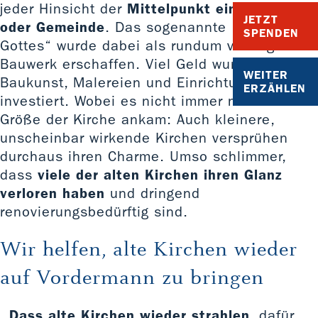
jeder Hinsicht der
Mittelpunkt eines Dorfes
JETZT
oder Gemeinde
. Das sogenannte „Haus
SPENDEN
Gottes“ wurde dabei als rundum vorzeigbares
Bauwerk erschaffen. Viel Geld wurde in die
WEITER
Baukunst, Malereien und Einrichtungen
ERZÄHLEN
investiert. Wobei es nicht immer nur auf die
Größe der Kirche ankam: Auch kleinere,
unscheinbar wirkende Kirchen versprühen
durchaus ihren Charme. Umso schlimmer,
dass
viele der alten Kirchen ihren Glanz
verloren haben
und dringend
renovierungsbedürftig sind.
Wir helfen, alte Kirchen wieder
auf Vordermann zu bringen
Dass alte Kirchen wieder strahlen
, dafür