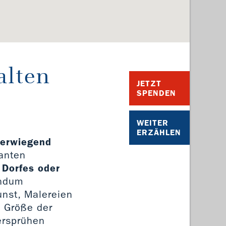
alten
JETZT
SPENDEN
WEITER
ERZÄHLEN
berwiegend
santen
 Dorfes oder
undum
unst, Malereien
e Größe der
ersprühen