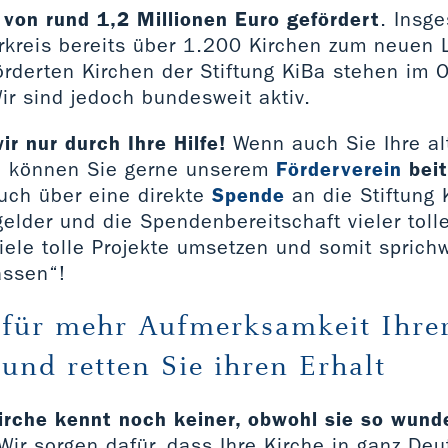
on rund 1,2 Millionen Euro gefördert
. Insg
rkreis bereits über 1.200 Kirchen zum neuen 
örderten Kirchen der Stiftung KiBa stehen im 
ir sind jedoch bundesweit aktiv.
ir nur durch Ihre Hilfe!
Wenn auch Sie Ihre al
so können Sie gerne unserem
Förderverein
bei
auch über eine direkte
Spende
an die Stiftung 
gelder und die Spendenbereitschaft vieler tol
iele tolle Projekte umsetzen und somit sprichw
assen“!
 für mehr Aufmerksamkeit Ihre
und retten Sie ihren Erhalt
kirche kennt noch keiner, obwohl sie so wun
ir sorgen dafür, dass Ihre Kirche in ganz De