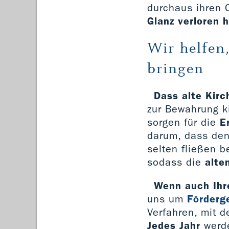
durchaus ihren
Glanz verloren 
Wir helfen
bringen
Dass alte Kirc
zur Bewahrung ki
sorgen für die
E
darum, dass de
selten fließen b
sodass die
alte
Wenn auch Ihre
uns um
Förderg
Verfahren, mit d
Jedes Jahr
werd