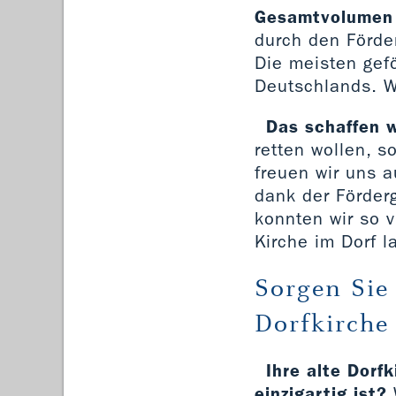
Gesamtvolumen v
durch den Förde
Die meisten gef
Deutschlands. W
Das schaffen w
retten wollen, 
freuen wir uns 
dank der Förder
konnten wir so v
Kirche im Dorf l
Sorgen Sie
Dorfkirche 
Ihre alte Dorf
einzigartig ist?
W