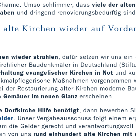
 Charme. Umso schlimmer, dass
viele der alte
haben
und dringend renovierungsbedürftig sind
, alte Kirchen wieder auf Vord
hen wieder strahlen
, dafür setzen wir uns ein 
rchlicher Baudenkmäler in Deutschland (Stiftu
rhaltung evangelischer Kirchen in Not
und kü
nkmalpflegerische Maßnahmen vorgenommen w
ei der Restaurierung alter Kirchen moderne Bau
n Gemäuer im neuen Glanz
erscheinen.
 Dorfkirche Hilfe benötigt
, dann bewerben Si
elder
. Unser Vergabeausschuss folgt einem er
em die Gelder gerecht und verantwortungsvoll 
en von uns
rund einhundert alte Kirchen mit