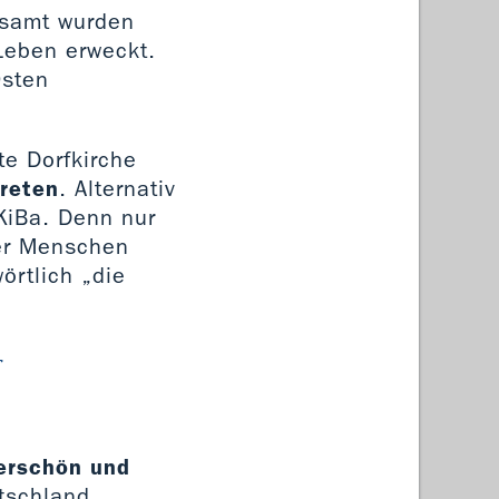
esamt wurden
Leben erweckt.
Osten
te Dorfkirche
treten
. Alternativ
KiBa. Denn nur
ler Menschen
örtlich „die
r
derschön und
utschland