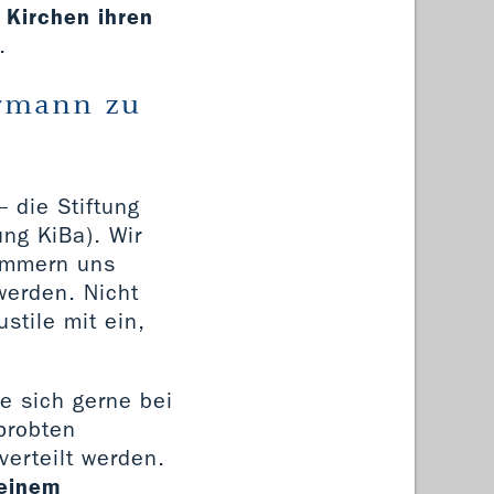
n Kirchen ihren
.
ermann zu
– die Stiftung
ng KiBa). Wir
mmern uns
erden. Nicht
stile mit ein,
e sich gerne bei
probten
verteilt werden.
 einem