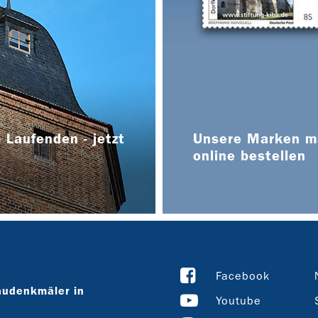
 Laufenden - jetzt
Unsere Marken ma
online bestellen
Facebook
audenkmäler in
Youtube