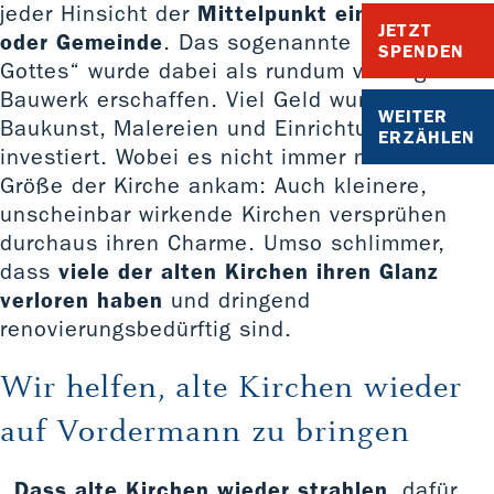
jeder Hinsicht der
Mittelpunkt eines Dorfes
JETZT
oder Gemeinde
. Das sogenannte „Haus
SPENDEN
Gottes“ wurde dabei als rundum vorzeigbares
Bauwerk erschaffen. Viel Geld wurde in die
WEITER
Baukunst, Malereien und Einrichtungen
ERZÄHLEN
investiert. Wobei es nicht immer nur auf die
Größe der Kirche ankam: Auch kleinere,
unscheinbar wirkende Kirchen versprühen
durchaus ihren Charme. Umso schlimmer,
dass
viele der alten Kirchen ihren Glanz
verloren haben
und dringend
renovierungsbedürftig sind.
Wir helfen, alte Kirchen wieder
auf Vordermann zu bringen
Dass alte Kirchen wieder strahlen
, dafür