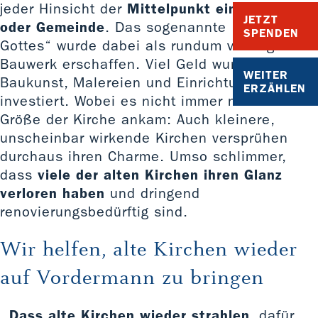
jeder Hinsicht der
Mittelpunkt eines Dorfes
JETZT
oder Gemeinde
. Das sogenannte „Haus
SPENDEN
Gottes“ wurde dabei als rundum vorzeigbares
Bauwerk erschaffen. Viel Geld wurde in die
WEITER
Baukunst, Malereien und Einrichtungen
ERZÄHLEN
investiert. Wobei es nicht immer nur auf die
Größe der Kirche ankam: Auch kleinere,
unscheinbar wirkende Kirchen versprühen
durchaus ihren Charme. Umso schlimmer,
dass
viele der alten Kirchen ihren Glanz
verloren haben
und dringend
renovierungsbedürftig sind.
Wir helfen, alte Kirchen wieder
auf Vordermann zu bringen
Dass alte Kirchen wieder strahlen
, dafür