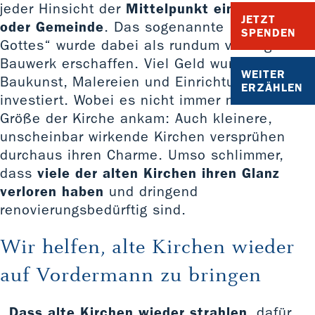
jeder Hinsicht der
Mittelpunkt eines Dorfes
JETZT
oder Gemeinde
. Das sogenannte „Haus
SPENDEN
Gottes“ wurde dabei als rundum vorzeigbares
Bauwerk erschaffen. Viel Geld wurde in die
WEITER
Baukunst, Malereien und Einrichtungen
ERZÄHLEN
investiert. Wobei es nicht immer nur auf die
Größe der Kirche ankam: Auch kleinere,
unscheinbar wirkende Kirchen versprühen
durchaus ihren Charme. Umso schlimmer,
dass
viele der alten Kirchen ihren Glanz
verloren haben
und dringend
renovierungsbedürftig sind.
Wir helfen, alte Kirchen wieder
auf Vordermann zu bringen
Dass alte Kirchen wieder strahlen
, dafür