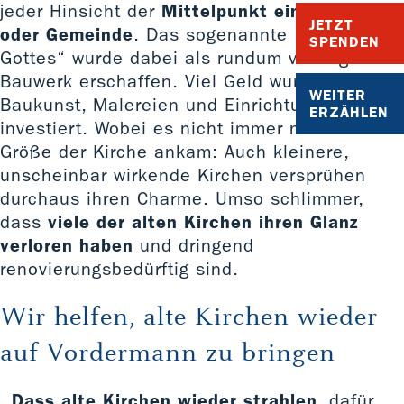
jeder Hinsicht der
Mittelpunkt eines Dorfes
JETZT
oder Gemeinde
. Das sogenannte „Haus
SPENDEN
Gottes“ wurde dabei als rundum vorzeigbares
Bauwerk erschaffen. Viel Geld wurde in die
WEITER
Baukunst, Malereien und Einrichtungen
ERZÄHLEN
investiert. Wobei es nicht immer nur auf die
Größe der Kirche ankam: Auch kleinere,
unscheinbar wirkende Kirchen versprühen
durchaus ihren Charme. Umso schlimmer,
dass
viele der alten Kirchen ihren Glanz
verloren haben
und dringend
renovierungsbedürftig sind.
Wir helfen, alte Kirchen wieder
auf Vordermann zu bringen
Dass alte Kirchen wieder strahlen
, dafür