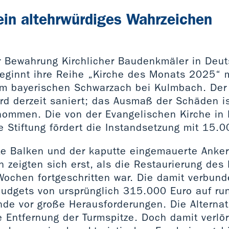
in altehrwürdiges Wahrzeichen
ur Bewahrung Kirchlicher Baudenkmäler in Deu
beginnt ihre Reihe „Kirche des Monats 2025“ m
im bayerischen Schwarzach bei Kulmbach. Der
rd derzeit saniert; das Ausmaß der Schäden is
nommen. Die von der Evangelischen Kirche in
 Stiftung fördert die Instandsetzung mit 15.0
te Balken und der kaputte eingemauerte Anker
 zeigten sich erst, als die Restaurierung des
Wochen fortgeschritten war. Die damit verbun
udgets von ursprünglich 315.000 Euro auf r
nde vor große Herausforderungen. Die Alternat
e Entfernung der Turmspitze. Doch damit verlö