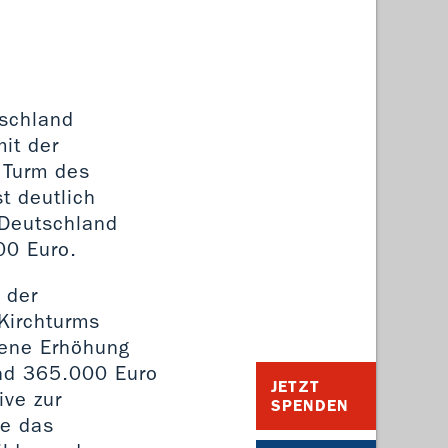
tschland
it der
 Turm des
t deutlich
 Deutschland
00 Euro.
 der
 Kirchturms
dene Erhöhung
und 365.000 Euro
JETZT
ive zur
SPENDEN
re das