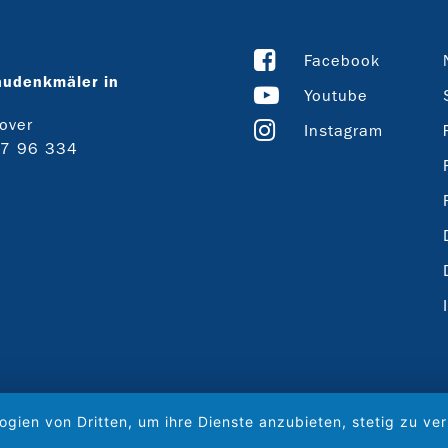
Facebook
audenkmäler in
Youtube
over
Instagram
27 96 334
ogien von Dritten, um ihre Dienste anzubieten, stetig zu 