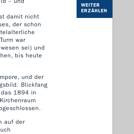
ild – und
WEITER
ERZÄHLEN
t damit nicht
ses, der schon
elalterliche
Turm war
gewesen sei) und
hen, bis heute
empore, und der
sbild. Blickfang
, das 1894 in
 Kirchenraum
abgeschlossen.
h auf der
auch