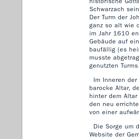
historische Gott
Schwarzach sein
Der Turm der Jo
ganz so alt wie 
im Jahr 1610 ent
Gebäude auf ei
baufällig (es he
musste abgetrag
genutzten Turm
Im Inneren der
barocke Altar, 
hinter dem Altar
den neu erricht
von einer aufwä
Die Sorge um d
Website der Gem