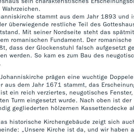
eshaus sein charakteristisches Erscheinungsb
 Wahrzeichen.
hanniskirche stammt aus dem Jahr 1893 und is
der überwiegende restliche Teil des Gotteshau
stand. Mit seiner Nordseite steht das spätmitt
nem romanischen Fundament. Der romanische 
ißt, dass der Glockenstuhl falsch aufgesetzt 
en werden. So kam es zum Bau des neugotisc
s.
 Johanniskirche prägen eine wuchtige Doppel
der aus dem Jahr 1671 stammt, das Erscheinung
 ist ein reich verziertes, neugotisches Fenster
eten Turm eingesetzt wurde. Nach oben ist der
ndig gegliederten hölzernen Kassettendecke 
as historische Kirchengebäude zeigt sich auc
einde: „Unsere Kirche ist da, und wir haben 