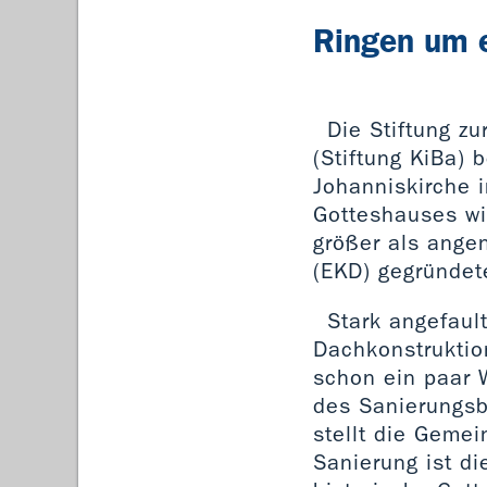
Ringen um e
Die Stiftung z
(Stiftung KiBa) 
Johanniskirche 
Gotteshauses wi
größer als ange
(EKD) gegründete
Stark angefaul
Dachkonstruktion
schon ein paar 
des Sanierungsb
stellt die Gemei
Sanierung ist di