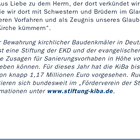
us Liebe zu dem Herrn, der dort verkündet wir
ie wir dort mit Schwestern und Brüdern im Gl
eren Vorfahren und als Zeugnis unseres Glaub
Kirche kümmern“.
ur Bewahrung kirchlicher Baudenkmäler in Deu
ist eine Stiftung der EKD und der evangelisch
ie Zusagen für Sanierungsvorhaben in Höhe v
eben können. Für dieses Jahr hat die KiBa bi
on knapp 1,17 Millionen Euro vorgesehen. R
ieren sich bundesweit im „Förderverein der St
rmationen unter
www.stiftung-kiba.de
.