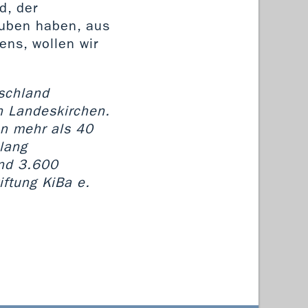
d, der
auben haben, aus
ens, wollen wir
tschland
en Landeskirchen.
on mehr als 40
slang
und 3.600
iftung KiBa e.