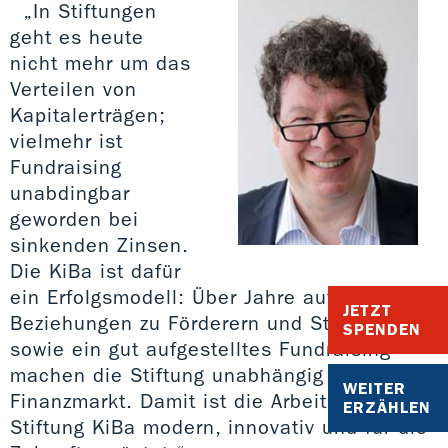
„In Stiftungen
geht es heute
nicht mehr um das
Verteilen von
Kapitalerträgen;
vielmehr ist
Fundraising
unabdingbar
geworden bei
sinkenden Zinsen.
Die KiBa ist dafür
ein Erfolgsmodell: Über Jahre aufgebaute
JETZT
Beziehungen zu Förderern und Stiftern
SPENDEN
sowie ein gut aufgestelltes Fundraising
machen die Stiftung unabhängig vom
WEITER
Finanzmarkt. Damit ist die Arbeit der
ERZÄHLEN
Stiftung KiBa modern, innovativ und für die