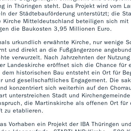
g in Thüringen steht. Das Projekt wird vom L
ln der Städtebauförderung unterstützt; die St
 Kirche Mitteldeutschland beteiligen sich mit 
gen die Baukosten 3,95 Millionen Euro.
als urkundlich erwähnte Kirche, nur wenige S
rnt und direkt an die Fußgängerzone angebunde
chte verwurzelt. Nach Jahrzehnten der Nutzung
er Landeskirche eröffnet sich die Chance für 
s dem historischen Bau entsteht ein Ort für B
ur und gesellschaftliches Engagement. Die sak
und konzentriert sich weiterhin auf den Chorr
tart unterstreichen Stadt und Kirchengemeinde
pruch, die Martinskirche als offenen Ort für
t zu etablieren.
das Vorhaben ein Projekt der IBA Thüringen und