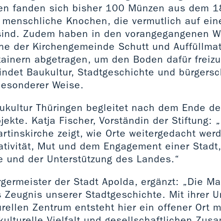
en fanden sich bisher 100 Münzen aus dem 1
 menschliche Knochen, die vermutlich auf ein
sind. Zudem haben in den vorangegangenen W
he der Kirchengemeinde Schutt und Auffüllmate
tainern abgetragen, um den Boden dafür freizu
indet Baukultur, Stadtgeschichte und bürgersc
esonderer Weise.
aukultur Thüringen begleitet nach dem Ende de
jekte. Katja Fischer, Vorständin der Stiftung: 
artinskirche zeigt, wie Orte weitergedacht we
ativität, Mut und dem Engagement einer Stadt,
 und der Unterstützung des Landes.“
rgermeister der Stadt Apolda, ergänzt: „Die Mar
 Zeugnis unserer Stadtgeschichte. Mit ihrer 
rellen Zentrum entsteht hier ein offener Ort m
ulturelle Vielfalt und gesellschaftlichen Zu