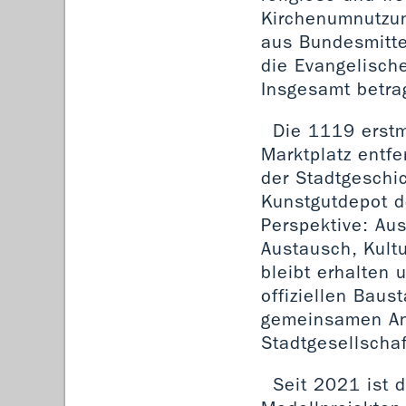
Kirchenumnutzun
aus Bundesmitte
die Evangelische
Insgesamt betra
Die 1119 erstm
Marktplatz entfe
der Stadtgeschi
Kunstgutdepot d
Perspektive: Au
Austausch, Kult
bleibt erhalten 
offiziellen Baus
gemeinsamen Ans
Stadtgesellschaf
Seit 2021 ist 