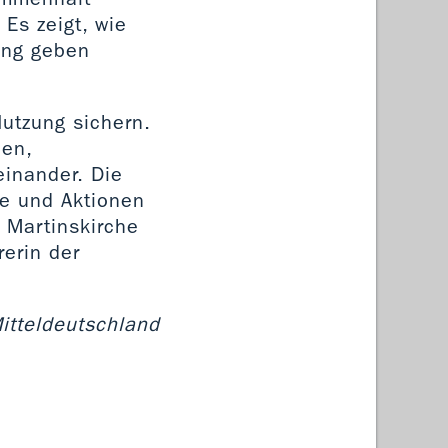
 Es zeigt, wie
ung geben
Nutzung sichern.
len,
einander. Die
e und Aktionen
r Martinskirche
erin der
Mitteldeutschland