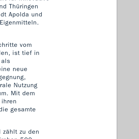
and Thüringen
adt Apolda und
Eigenmitteln.
chritte vom
n, ist tief in
 als
eine neue
egegnung,
rale Nutzung
aum. Mit dem
 ihren
 die gesamte
 zählt zu den