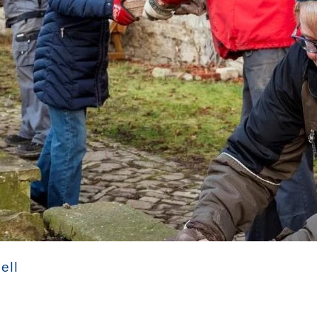
satz an der Martinskirche Apolda
Stiftung Baukultur Thüringe
ell