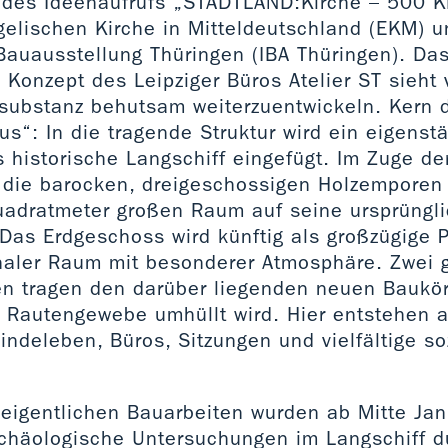
 des Ideenaufrufs „STADTLAND:Kirche – 500 K
gelischen Kirche in Mitteldeutschland (EKM) u
Bauausstellung Thüringen (IBA Thüringen). Da
 Konzept des Leipziger Büros Atelier ST sieht v
ubstanz behutsam weiterzuentwickeln. Kern d
s“: In die tragende Struktur wird ein eigenst
 historische Langschiff eingefügt. Im Zuge de
 die barocken, dreigeschossigen Holzemporen 
adratmeter großen Raum auf seine ursprüngli
Das Erdgeschoss wird künftig als großzügige 
onaler Raum mit besonderer Atmosphäre. Zwei
en tragen den darüber liegenden neuen Baukör
 Rautengewebe umhüllt wird. Hier entstehen 
deleben, Büros, Sitzungen und vielfältige soz
 eigentlichen Bauarbeiten wurden ab Mitte Ja
chäologische Untersuchungen im Langschiff du