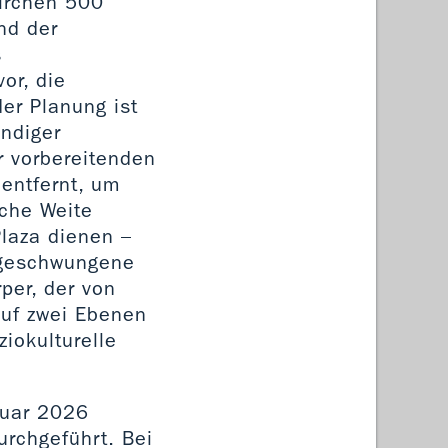
irchen 500
nd der
s
or, die
er Planung ist
ändiger
r vorbereitenden
entfernt, um
che Weite
Plaza dienen –
 geschwungene
per, der von
auf zwei Ebenen
iokulturelle
nuar 2026
rchgeführt. Bei