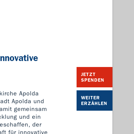
innovative
JETZT
SPENDEN
skirche Apolda
WEITER
tadt Apolda und
ERZÄHLEN
damit gemeinsam
cklung und ein
geschaffen, der
ft für innovative