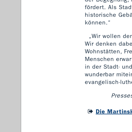
fördert. Als Sta
historische Geb
können.“
„Wir wollen de
Wir denken dabe
Wohnstätten, Fre
Menschen erwart
in der Stadt- un
wunderbar mitei
evangelisch-lut
Presses
Die Martins