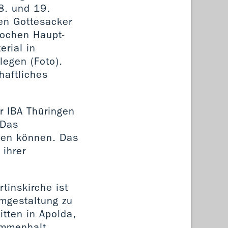
8. und 19.
en Gottesacker
ochen Haupt-
rial in
legen (Foto).
haftliches
r IBA Thüringen
„Das
rden können. Das
 ihrer
tinskirche ist
Umgestaltung zu
itten in Apolda,
sammenhalt