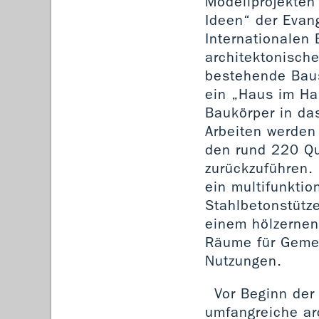
Modellprojekten
Ideen“ der Evan
Internationalen 
architektonische
bestehende Baus
ein „Haus im Hau
Baukörper in das
Arbeiten werden
den rund 220 Qu
zurückzuführen. 
ein multifunkti
Stahlbetonstütz
einem hölzernen
Räume für Gemein
Nutzungen.
Vor Beginn der
umfangreiche ar