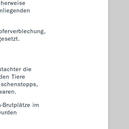
icherweise
umliegenden
pferverblechung,
esetzt.
tachter die
den Tiere
wischenstopps,
waren.
-Brutplätze im
wurden