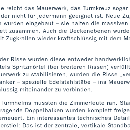
e reicht das Mauerwerk, das Turmkreuz sogar
, der nicht für jedermann geeignet ist. Neue Z
 wurden eingebaut – sie halten die massiven
sett zusammen. Auch die Deckenebenen wurde
t Zugkrallen wieder kraftschlüssig mit dem M
 der Risse wurden diese entweder handwerklic
tels Spritzmörtel (bei breiteren Rissen) verfül
erwerk zu stabilisieren, wurden die Risse „ve
anker – spezielle Edelstahlstäbe – ins Mauerw
hlüssig miteinander zu verbinden.
 Turmhelms mussten die Zimmerleute ran. Sta
tragende Doppelbalken wurden komplett freig
erneuert. Ein interessantes technisches Detail
rstiel: Das ist der zentrale, vertikale Standba