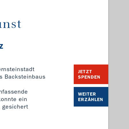
unst
z
ernsteinstadt
JETZT
es Backsteinbaus
SPENDEN
umfassende
WEITER
konnte ein
ERZÄHLEN
 gesichert