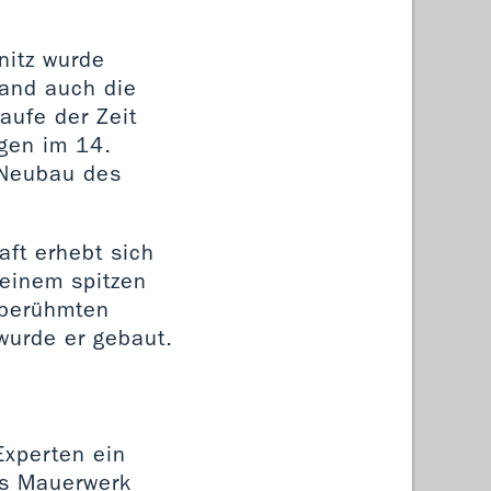
nitz wurde
tand auch die
aufe der Zeit
gen im 14.
 Neubau des
ft erhebt sich
 einem spitzen
 berühmten
wurde er gebaut.
Experten ein
as Mauerwerk