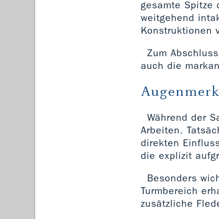
gesamte Spitze d
weitgehend inta
Konstruktionen v
Zum Abschluss 
auch die markan
Augenmerk 
Während der Sa
Arbeiten. Tatsäc
direkten Einflus
die explizit au
Besonders wich
Turmbereich erh
zusätzliche Fle