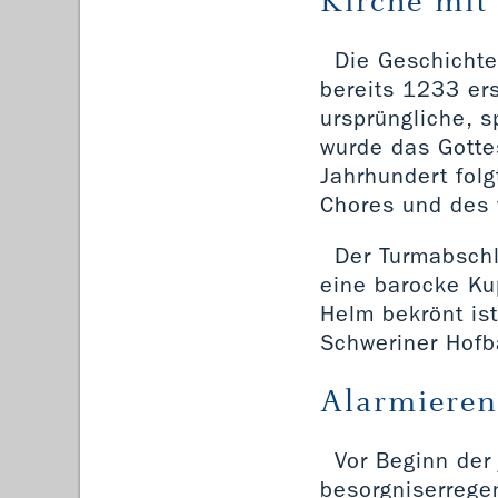
Kirche mit
Die Geschichte 
bereits 1233 ers
ursprüngliche, s
wurde das Gotte
Jahrhundert fol
Chores und des 
Der Turmabschl
eine barocke Ku
Helm bekrönt is
Schweriner Hofb
Alarmieren
Vor Beginn der
besorgniserrege