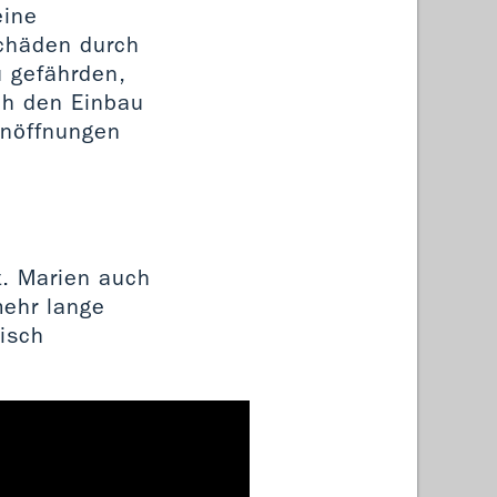
eine
Schäden durch
u gefährden,
ch den Einbau
enöffnungen
t. Marien auch
mehr lange
isch