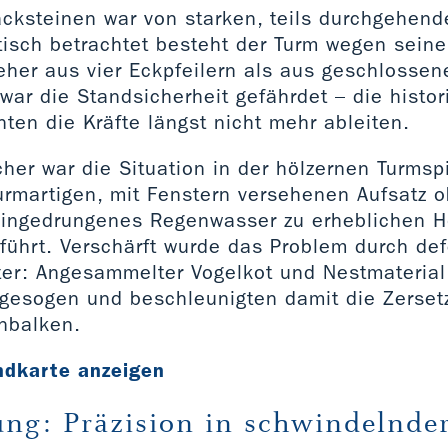
acksteinen war von starken, teils durchgehen
tisch betrachtet besteht der Turm wegen seine
eher aus vier Eckpfeilern als aus geschlosse
war die Standsicherheit gefährdet – die histo
en die Kräfte längst nicht mehr ableiten.
her war die Situation in der hölzernen Turmspi
urmartigen, mit Fenstern versehenen Aufsatz o
eingedrungenes Regenwasser zu erheblichen 
führt. Verschärft wurde das Problem durch de
ter: Angesammelter Vogelkot und Nestmaterial 
llgesogen und beschleunigten damit die Zerset
nbalken.
ndkarte anzeigen
ung: Präzision in schwindelnde