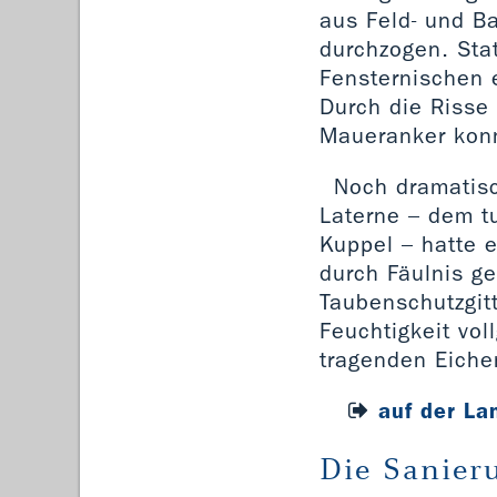
aus Feld- und B
durchzogen. Sta
Fensternischen 
Durch die Risse 
Maueranker konnt
Noch dramatisc
Laterne – dem t
Kuppel – hatte 
durch Fäulnis ge
Taubenschutzgit
Feuchtigkeit vo
tragenden Eiche
auf der La
Die Sanier