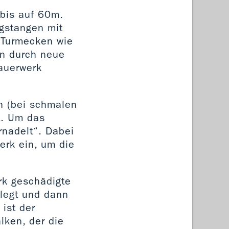
 bis auf 60m.
ugstangen mit
 Turmecken wie
n durch neue
auerwerk
h (bei schmalen
lt. Um das
rnadelt“. Dabei
erk ein, um die
rk geschädigte
elegt und dann
 ist der
lken, der die