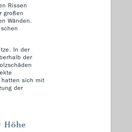
den Rissen
r großen
nen Wänden.
rischen
tze. In der
berhalb der
Holzschäden
fekte
hatten sich mit
zung der
r Höhe