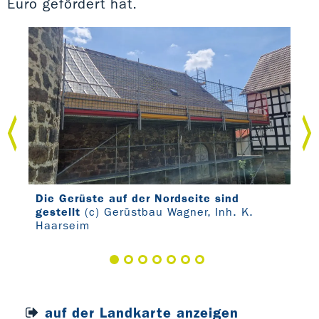
Euro gefördert hat.
r
Die Gerüste auf der Nordseite sind
Arb
gestellt
(c) Gerüstbau Wagner, Inh. K.
Süd
Haarseim
auf der Landkarte anzeigen