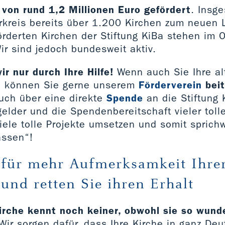
on rund 1,2 Millionen Euro gefördert
. Insg
rkreis bereits über 1.200 Kirchen zum neuen 
örderten Kirchen der Stiftung KiBa stehen im 
ir sind jedoch bundesweit aktiv.
ir nur durch Ihre Hilfe!
Wenn auch Sie Ihre al
so können Sie gerne unserem
Förderverein
bei
auch über eine direkte
Spende
an die Stiftung 
gelder und die Spendenbereitschaft vieler tol
iele tolle Projekte umsetzen und somit sprichw
assen“!
 für mehr Aufmerksamkeit Ihre
und retten Sie ihren Erhalt
kirche kennt noch keiner, obwohl sie so wun
ir sorgen dafür, dass Ihre Kirche in ganz De