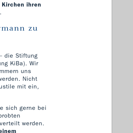
n Kirchen ihren
.
ermann zu
– die Stiftung
ng KiBa). Wir
mmern uns
erden. Nicht
stile mit ein,
e sich gerne bei
probten
verteilt werden.
 einem