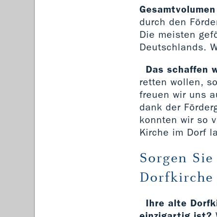
Gesamtvolumen v
durch den Förde
Die meisten gef
Deutschlands. W
Das schaffen w
retten wollen, 
freuen wir uns 
dank der Förder
konnten wir so v
Kirche im Dorf l
Sorgen Sie
Dorfkirche 
Ihre alte Dorf
einzigartig ist?
W