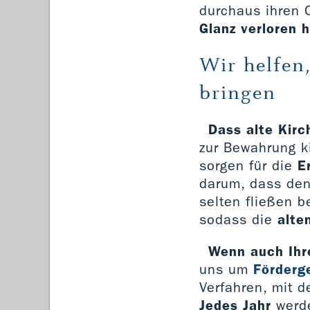
durchaus ihren
Glanz verloren 
Wir helfen
bringen
Dass alte Kirc
zur Bewahrung ki
sorgen für die
E
darum, dass de
selten fließen b
sodass die
alte
Wenn auch Ihre
uns um
Förderg
Verfahren, mit d
Jedes Jahr
werd