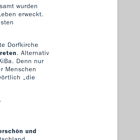
esamt wurden
Leben erweckt.
Osten
te Dorfkirche
treten
. Alternativ
KiBa. Denn nur
ler Menschen
örtlich „die
r
derschön und
utschland