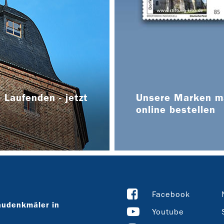
 Laufenden - jetzt
Unsere Marken ma
online bestellen
Facebook
audenkmäler in
Youtube