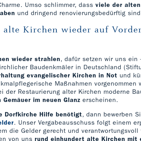
 Charme. Umso schlimmer, dass
viele der alte
haben
und dringend renovierungsbedürftig sind
, alte Kirchen wieder auf Vord
hen wieder strahlen
, dafür setzen wir uns ein 
rchlicher Baudenkmäler in Deutschland (Stiftu
rhaltung evangelischer Kirchen in Not
und kü
nkmalpflegerische Maßnahmen vorgenommen w
ei der Restaurierung alter Kirchen moderne Bau
n Gemäuer im neuen Glanz
erscheinen.
 Dorfkirche Hilfe benötigt
, dann bewerben Si
elder
. Unser Vergabeausschuss folgt einem er
em die Gelder gerecht und verantwortungsvoll 
en von uns
rund einhundert alte Kirchen mit