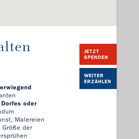
alten
JETZT
SPENDEN
WEITER
ERZÄHLEN
berwiegend
santen
 Dorfes oder
undum
unst, Malereien
e Größe der
ersprühen