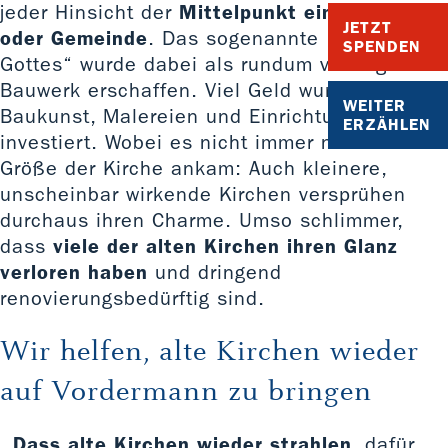
jeder Hinsicht der
Mittelpunkt eines Dorfes
JETZT
oder Gemeinde
. Das sogenannte „Haus
SPENDEN
Gottes“ wurde dabei als rundum vorzeigbares
Bauwerk erschaffen. Viel Geld wurde in die
WEITER
Baukunst, Malereien und Einrichtungen
ERZÄHLEN
investiert. Wobei es nicht immer nur auf die
Größe der Kirche ankam: Auch kleinere,
unscheinbar wirkende Kirchen versprühen
durchaus ihren Charme. Umso schlimmer,
dass
viele der alten Kirchen ihren Glanz
verloren haben
und dringend
renovierungsbedürftig sind.
Wir helfen, alte Kirchen wieder
auf Vordermann zu bringen
Dass alte Kirchen wieder strahlen
, dafür