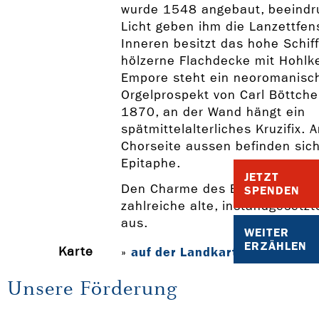
wurde 1548 angebaut, beeind
Licht geben ihm die Lanzettfens
Inneren besitzt das hohe Schiff
hölzerne Flachdecke mit Hohlke
Empore steht ein neoromanisc
Orgelprospekt von Carl Böttch
1870, an der Wand hängt ein
spätmittelalterliches Kruzifix. 
Chorseite aussen befinden sich
Epitaphe.
JETZT
Den Charme des Bördedorfs W
SPENDEN
zahlreiche alte, instandgesetz
aus.
WEITER
ERZÄHLEN
Karte
auf der Landkarte anzeigen
»
Unsere Förderung