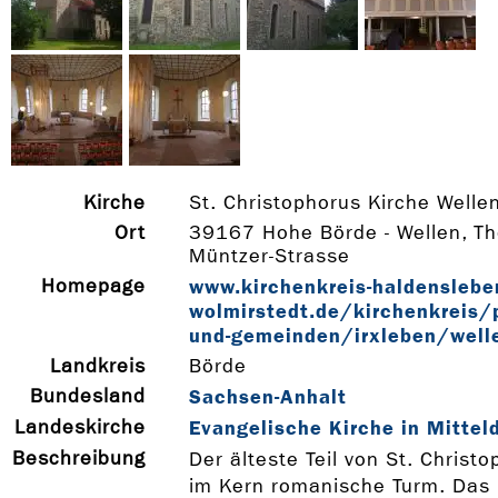
Kirche
St. Christophorus Kirche Welle
Ort
39167 Hohe Börde - Wellen, T
Müntzer-Strasse
Homepage
www.kirchenkreis-­haldensleben
wolmirstedt.de/kirchenkreis/p
und-­gemeinden/irxleben/well
Landkreis
Börde
Bundesland
Sachsen-Anhalt
Landeskirche
Evangelische Kirche in Mittel
Beschreibung
Der älteste Teil von St. Christo
im Kern romanische Turm. Das 