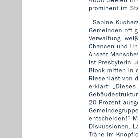
4650 Seelen in 
prominent im St
Sabine Kucharz 
Gemeinden oft ge
Verwaltung, weiß
Chancen und Unt
Ansatz Manschet
ist Presbyterin
Block mitten in
Riesenlast von 
erklärt: „Diese
Gebäudestruktur
20 Prozent ausg
Gemeindegruppen
entscheiden!“ M
Diskussionen, La
Träne im Knopfl