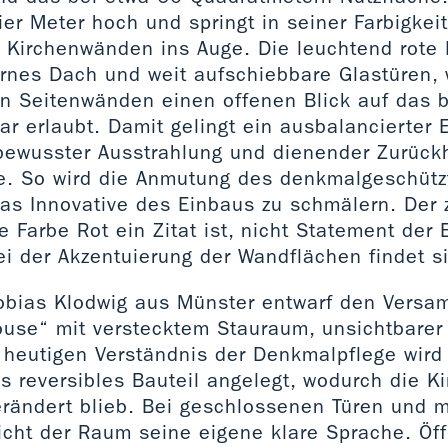
ier Meter hoch und springt in seiner Farbigkei
 Kirchenwänden ins Auge. Die leuchtend rote
sernes Dach und weit aufschiebbare Glastüren
en Seitenwänden einen offenen Blick auf das
r erlaubt. Damit gelingt ein ausbalancierter 
bewusster Ausstrahlung und dienender Zurück
. So wird die Anmutung des denkmalgeschütz
as Innovative des Einbaus zu schmälern. Der 
ie Farbe Rot ein Zitat ist, nicht Statement der 
i der Akzentuierung der Wandflächen findet si
Tobias Klodwig aus Münster entwarf den Vers
House“ mit verstecktem Stauraum, unsichtbarer
heutigen Verständnis der Denkmalpflege wird
als reversibles Bauteil angelegt, wodurch die K
rändert blieb. Bei geschlossenen Türen und m
icht der Raum seine eigene klare Sprache. Öff