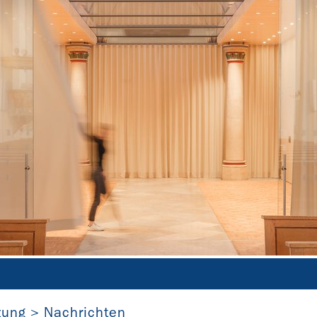
Der „Rote Kubus“ in Coesfeld (Nordrhein-Westfalen)
zung
Nachrichten