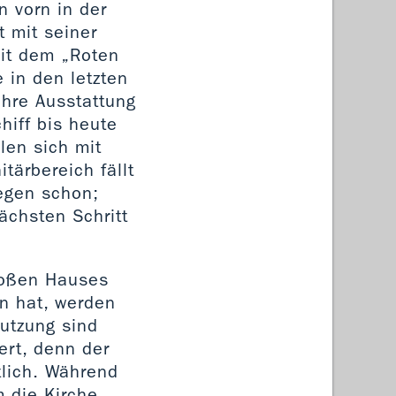
n vorn in der
t mit seiner
mit dem „Roten
 in den letzten
ihre Ausstattung
hiff bis heute
len sich mit
itärbereich fällt
egen schon;
nächsten Schritt
roßen Hauses
en hat, werden
utzung sind
ert, denn der
tlich. Während
m die Kirche