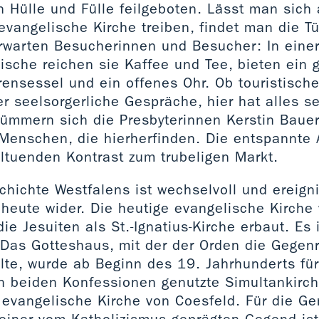
n Hülle und Fülle feilgeboten. Lässt man sic
evangelische Kirche treiben, findet man die Tü
rwarten Besucherinnen und Besucher: In einer
ische reichen sie Kaffee und Tee, bieten ein 
ensessel und ein offenes Ohr. Ob touristische
 seelsorgerliche Gespräche, hier hat alles s
kümmern sich die Presbyterinnen Kerstin Baue
Menschen, die hierherfinden. Die entspannte
hltuenden Kontrast zum trubeligen Markt.
chichte Westfalens ist wechselvoll und ereign
 heute wider. Die heutige evangelische Kirche
die Jesuiten als St.-Ignatius-Kirche erbaut. Es 
 Das Gotteshaus, mit der der Orden die Gegen
lte, wurde ab Beginn des 19. Jahrhunderts für
n beiden Konfessionen genutzte Simultankirche
e evangelische Kirche von Coesfeld. Für die G