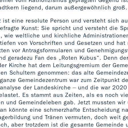
einer vom Katholizismus geprägten Gegend is
adtkern liegend, darum außergewöhnlich groß.
ist eine resolute Person und versteht sich au
fragte Kunst: Sie spricht und versteht die Sp
, wie weltliche und kirchliche Administratione
iefen von Vorschriften und Gesetzen und hat 
ten vor Antragsformularen und Genehmigungsv
 und geradezu Fan des „Roten Kubus“. Denn der
 der Kirche hat dem Leitungsgremium der Geme
den Schultern genommen: das alte Gemeindez
s ganze Gemeindezentrum war zum Zeitpunkt de
analyse der Landeskirche – und die war 2020
elastet. Es stammt aus Zeiten, als es noch vi
 und Gemeindeleben gab. Jetzt mussten wir 
an könnte eine schmerzhafte Entscheidung n
gerbildung und Tränen vermuten, doch weit gef
och, aber trotzdem ist die gesamte Gemeinde u