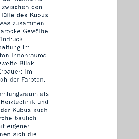
t zwischen den
 Hülle des Kubus
, was zusammen
 barocke Gewölbe
Eindruck
haltung im
ten Innenraums
zweite Blick
Erbauer: Im
ch der Farbton.
ammlungsraum als
 Heiztechnik und
 der Kubus auch
irche baulich
it eigener
nen sich die