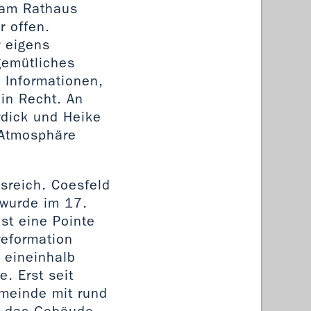
h am Rathaus
r offen.
 eigens
gemütliches
 Informationen,
ein Recht. An
rdick und Heike
 Atmosphäre
isreich. Coesfeld
 wurde im 17.
ist eine Pointe
reformation
 eineinhalb
. Erst seit
emeinde mit rund