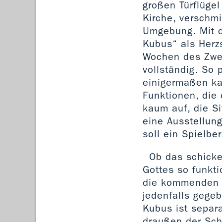
großen Türflügel
Kirche, verschmi
Umgebung. Mit d
Kubus“ als Herzs
Wochen des Zwei
vollständig. So 
einigermaßen ka
Funktionen, die d
kaum auf, die S
eine Ausstellung
soll ein Spielbe
Ob das schick
Gottes so funkti
die kommenden J
jedenfalls gegeb
Kubus ist separ
draußen der Schn