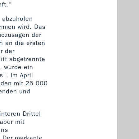
ft.“
t abzuholen
ommen wird. Das
 sozusagen der
h an die ersten
r der
iff abgetrennte
, wurde ein
“. Im April
unden mit 25 000
henden und
nteren Drittel
 aber mit
ins
. Der markante