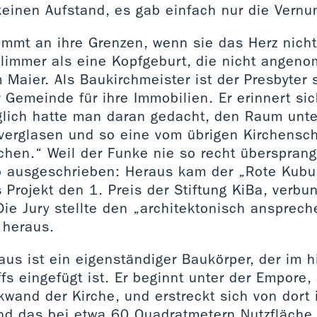
keinen Aufstand, es gab einfach nur die Vernun
ommt an ihre Grenzen, wenn sie das Herz nich
hlimmer als eine Kopfgeburt, die nicht angen
 Maier. Als Baukirchmeister ist der Presbyter
 Gemeinde für ihre Immobilien. Er erinnert sic
glich hatte man daran gedacht, den Raum unte
verglasen und so eine vom übrigen Kirchensch
chen.“ Weil der Funke nie so recht übersprang
 ausgeschrieben: Heraus kam der „Rote Kubus
 Projekt den 1. Preis der Stiftung KiBa, verb
Die Jury stellte den „architektonisch ansprec
 heraus.
us ist ein eigenständiger Baukörper, der im hi
fs eingefügt ist. Er beginnt unter der Empore,
wand der Kirche, und erstreckt sich von dort 
Und das bei etwa 60 Quadratmetern Nutzfläche