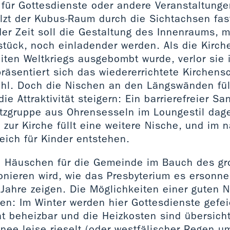
 für Gottesdienste oder andere Veranstaltunge
lzt der Kubus-Raum durch die Sichtachsen fas
er Zeit soll die Gestaltung des Innenraums, 
tück, noch einladender werden. Als die Kirche
ten Weltkriegs ausgebombt wurde, verlor sie 
präsentiert sich das wiedererrichtete Kirchensc
hl. Doch die Nischen an den Längswänden fül
ie Attraktivität steigern: Ein barrierefreier San
itzgruppe aus Ohrensesseln im Loungestil dag
 zur Kirche füllt eine weitere Nische, und im 
reich für Kinder entstehen.
e Häuschen für die Gemeinde im Bauch des g
onieren wird, wie das Presbyterium es ersonn
ahre zeigen. Die Möglichkeiten einer guten N
en: Im Winter werden hier Gottesdienste gefei
at beheizbar und die Heizkosten sind übersich
ee leise rieselt (oder westfälischer Regen u