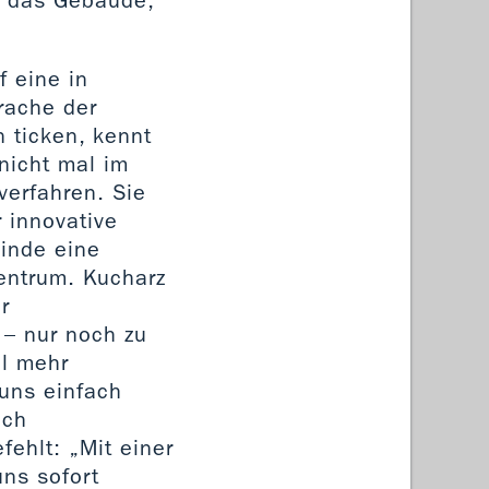
t das Gebäude,
f eine in
rache der
n ticken, kennt
nicht mal im
erfahren. Sie
 innovative
inde eine
entrum. Kucharz
r
 – nur noch zu
el mehr
uns einfach
ach
ehlt: „Mit einer
ns sofort