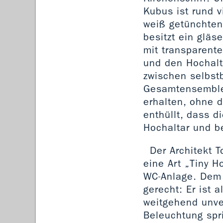
Kubus ist rund v
weiß getünchten
besitzt ein glä
mit transparent
und den Hochalta
zwischen selbst
Gesamtensemble
erhalten, ohne d
enthüllt, dass d
Hochaltar und be
Der Architekt 
eine Art „Tiny 
WC-Anlage. Dem 
gerecht: Er ist 
weitgehend unve
Beleuchtung spr