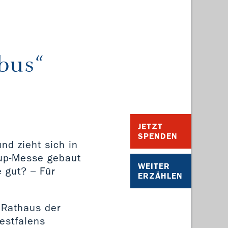
bus“
JETZT
SPENDEN
d zieht sich in
-up-Messe gebaut
WEITER
 gut? – Für
ERZÄHLEN
 Rathaus der
Westfalens