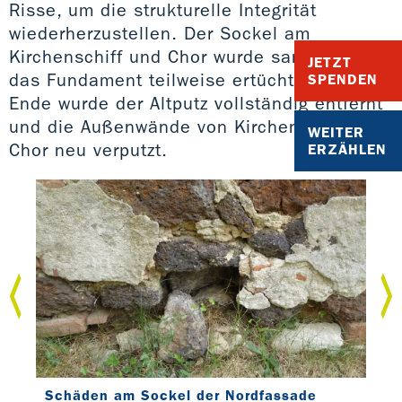
Risse, um die strukturelle Integrität
wiederherzustellen. Der Sockel am
Kirchenschiff und Chor wurde saniert und
JETZT
das Fundament teilweise ertüchtigt. Am
SPENDEN
Ende wurde der Altputz vollständig entfernt
und die Außenwände von Kirchenschiff und
WEITER
Chor neu verputzt.
ERZÄHLEN
Schäden am Sockel der Nordfassade
Put