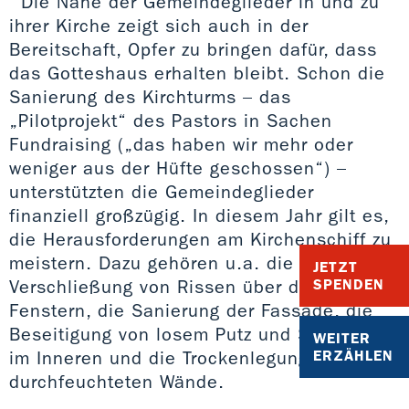
Die Nähe der Gemeindeglieder in und zu
ihrer Kirche zeigt sich auch in der
Bereitschaft, Opfer zu bringen dafür, dass
das Gotteshaus erhalten bleibt. Schon die
Sanierung des Kirchturms – das
„Pilotprojekt“ des Pastors in Sachen
Fundraising („das haben wir mehr oder
weniger aus der Hüfte geschossen“) –
unterstützten die Gemeindeglieder
finanziell großzügig. In diesem Jahr gilt es,
die Herausforderungen am Kirchenschiff zu
meistern. Dazu gehören u.a. die
JETZT
Verschließung von Rissen über den
SPENDEN
Fenstern, die Sanierung der Fassade, die
Beseitigung von losem Putz und Schimmel
WEITER
im Inneren und die Trockenlegung der
ERZÄHLEN
durchfeuchteten Wände.