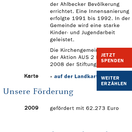
der Ahlbecker Bevölkerung
errichtet. Eine Innensanierung
erfolgte 1991 bis 1992. In der
Gemeinde wird eine starke
Kinder- und Jugendarbeit
geleistet.
Die Kirchengemeinde nahm an
JETZT
der Aktion AUS 2 MACH 3 -
SPENDEN
2008 der Stiftung KIBA teil.
Karte
auf der Landkarte anzeigen
»
WEITER
ERZÄHLEN
Unsere Förderung
2009
gefördert mit 62.273 Euro