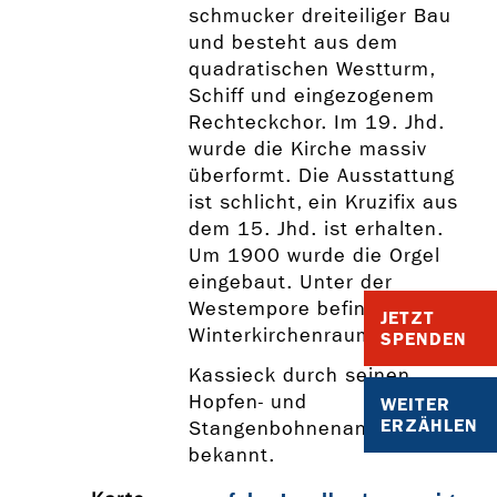
schmucker dreiteiliger Bau
und besteht aus dem
quadratischen Westturm,
Schiff und eingezogenem
Rechteckchor. Im 19. Jhd.
wurde die Kirche massiv
überformt. Die Ausstattung
ist schlicht, ein Kruzifix aus
dem 15. Jhd. ist erhalten.
Um 1900 wurde die Orgel
eingebaut. Unter der
Westempore befindet sich ein
JETZT
Winterkirchenraum.
SPENDEN
Kassieck durch seinen
Hopfen- und
WEITER
ERZÄHLEN
Stangenbohnenanbau
bekannt.