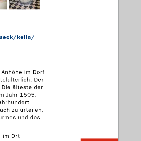
rueck/keila/
r Anhöhe im Dorf
telalterlich. Der
Die älteste der
m Jahr 1505.
Jahrhundert
ach zu urteilen,
Turmes und des
n im Ort