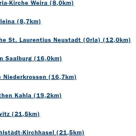
ria-Kirche Weira (8,0km)
Kleina (8,7km)
che St. Laurentius Neustadt (Orla) (12,0km)
n Saalburg (16,0km)
e Niederkrossen (16,7km)
then Kahla (19,2km)
witz (21,5km)
Uhlstädt-Kirchhasel (21,5km)