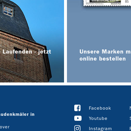
 Laufenden - jetzt
Unsere Marken ma
online bestellen
Facebook
audenkmäler in
Youtube
over
Instagram