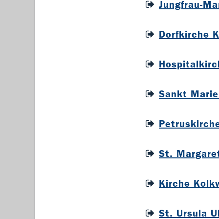
Jungfrau-Ma
Dorfkirche 
Hospitalkir
Sankt Marie
Petruskirch
St. Margare
Kirche Kolk
St. Ursula 