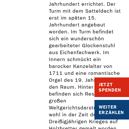
Jahrhundert errichtet. Der
Turm mit dem Satteldach ist
erst im späten 15.
Jahrhundert angebaut
worden. Im Turm befindet
sich ein wunderschön
gearbeiteter Glockenstuhl
aus Eichenfachwerk. Im
Innern schmückt ein
barocker Kanzelaltar von
1711 und eine romantische
Orgel des 19. Jahrhunderts
JETZT
den Raum. Hinter der Orgel
SPENDEN
befinden sich Reste einer
großen
WEITER
Weltgerichtsdarstellung, die
ERZÄHLEN
wohl in der Zeit des
Dreißigjährigen Krieges auf
Holzbretter gemalt worden