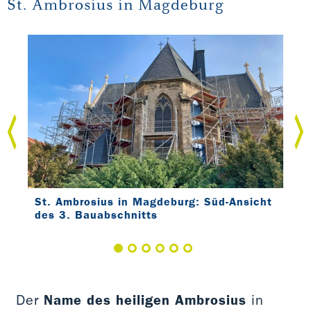
St. Ambrosius in Magdeburg
St. Ambrosius in Magdeburg: Süd-Ansicht
St.
des 3. Bauabschnitts
Der
Name des heiligen Ambrosius
in