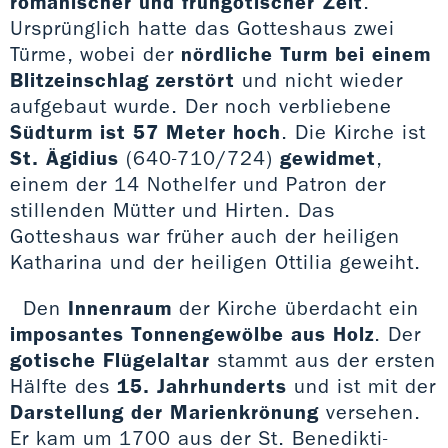
romanischer und frühgotischer Zeit
.
Ursprünglich hatte das Gotteshaus zwei
Türme, wobei der
nördliche Turm bei einem
Blitzeinschlag zerstört
und nicht wieder
aufgebaut wurde. Der noch verbliebene
Südturm ist 57 Meter
hoch
. Die Kirche ist
St. Ägidius
(640-710/724)
gewidmet
,
einem der 14 Nothelfer und Patron der
stillenden Mütter und Hirten. Das
Gotteshaus war früher auch der heiligen
Katharina und der heiligen Ottilia geweiht.
Den
Innenraum
der Kirche überdacht ein
imposantes Tonnengewölbe aus Holz
. Der
gotische Flügelaltar
stammt aus der ersten
Hälfte des
15. Jahrhunderts
und ist mit der
Darstellung der Marienkrönung
versehen.
Er kam um 1700 aus der St. Benedikti-