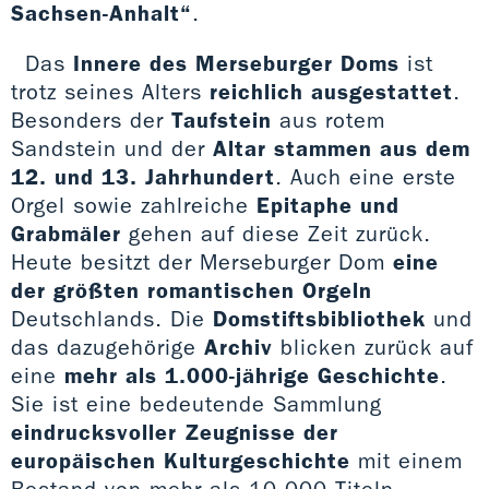
Sachsen-Anhalt“
.
Das
Innere des Merseburger Doms
ist
trotz seines Alters
reichlich ausgestattet
.
Besonders der
Taufstein
aus rotem
Sandstein und der
Altar stammen aus dem
12. und 13. Jahrhundert
. Auch eine erste
Orgel sowie zahlreiche
Epitaphe und
Grabmäler
gehen auf diese Zeit zurück.
Heute besitzt der Merseburger Dom
eine
der größten romantischen Orgeln
Deutschlands. Die
Domstiftsbibliothek
und
das dazugehörige
Archiv
blicken zurück auf
eine
mehr als 1.000-jährige Geschichte
.
Sie ist eine bedeutende Sammlung
eindrucksvoller Zeugnisse der
europäischen Kulturgeschichte
mit einem
Bestand von mehr als 10.000 Titeln.