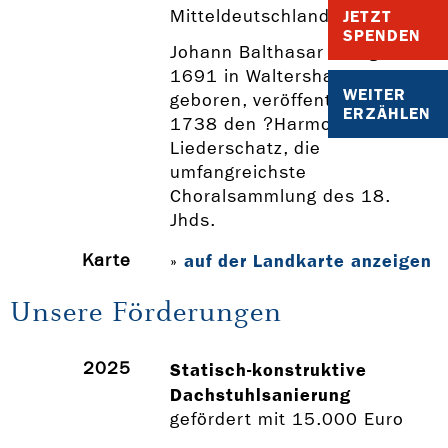
Mitteldeutschlands.
JETZT
SPENDEN
Johann Balthasar König,
1691 in Waltershausen
WEITER
geboren, veröffentlichte
ERZÄHLEN
1738 den ?Harmonischen
Liederschatz, die
umfangreichste
Choralsammlung des 18.
Jhds.
Karte
auf der Landkarte anzeigen
»
Unsere Förderungen
2025
Statisch-konstruktive
Dachstuhlsanierung
gefördert mit 15.000 Euro