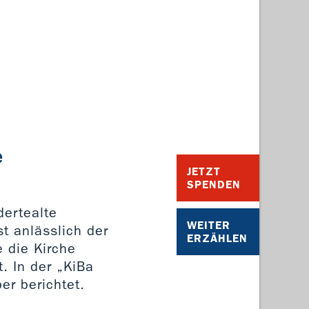
e
JETZT
SPENDEN
dertealte
WEITER
st anlässlich der
ERZÄHLEN
e die Kirche
. In der „KiBa
r berichtet.