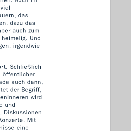
chen. Auch im
viel
auern, das
en, dazu das
aber auch zum
 heimelig. Und
gen: irgendwie
rt. Schließlich
 öffentlicher
rade auch dann,
tet der Begriff,
heninneren wird
no und
, Diskussionen.
Konzerte. Mit
tnisse eine