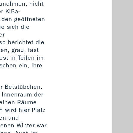
zunehmen, nicht
r KiBa-
r den geöffneten
ie sich die
er
so berichtet die
en, grau, fast
st in Teilen im
chen ein, ihre
er Betstübchen.
n Innenraum der
kleinen Räume
 wird hier Platz
gen und
genen Winter war