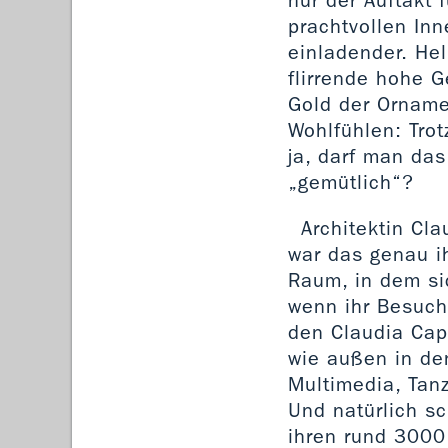
nur der Auftakt 
prachtvollen Inn
einladender. Hel
flirrende hohe 
Gold der Ornam
Wohlfühlen: Tro
ja, darf man das
„gemütlich“?
Architektin Cla
war das genau ih
Raum, in dem si
wenn ihr Besuch n
den Claudia Capp
wie außen in de
Multimedia, Tan
Und natürlich sc
ihren rund 3000 