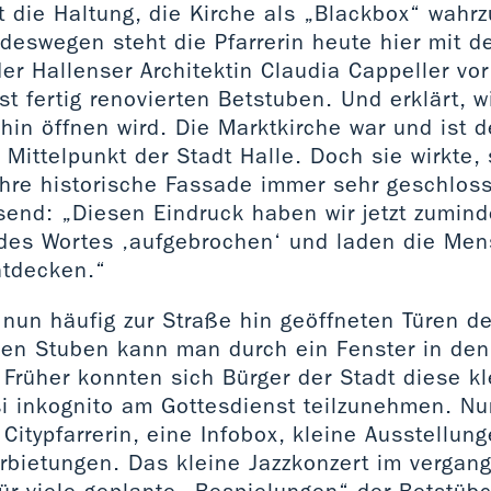
st die Haltung, die Kirche als „Blackbox“ wahr
deswegen steht die Pfarrerin heute hier mit de
er Hallenser Architektin Claudia Cappeller vo
st fertig renovierten Betstuben. Und erklärt, w
 hin öffnen wird. Die Marktkirche war und ist d
 Mittelpunkt der Stadt Halle. Doch sie wirkte, 
ihre historische Fassade immer sehr geschloss
end: „Diesen Eindruck haben wir jetzt zuminde
des Wortes ‚aufgebrochen‘ und laden die Mens
ntdecken.“
 nun häufig zur Straße hin geöffneten Türen d
nen Stuben kann man durch ein Fenster in de
 Früher konnten sich Bürger der Stadt diese 
i inkognito am Gottesdienst teilzunehmen. Nun
 Citypfarrerin, eine Infobox, kleine Ausstellun
rbietungen. Das kleine Jazzkonzert im vergan