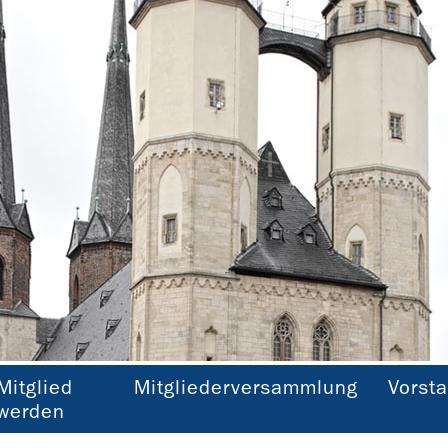
Mitglied
Mitgliederversammlung
Vorst
Marktkirche Halle (Sachsen-Anhalt)
Dorothea Heintze
werden