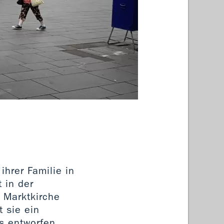
Marktk
ihrer Familie in
 in der
r Marktkirche
 sie ein
s entworfen.