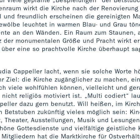
für viele geplante „Bespielungen“ der Betstüb
enraum wirkt die Kirche nach der Renovierung 
l und freundlich erscheinen die gereinigten M
Gewölbe leuchtet in warmen Blau- und Grau tön
ente an den Wänden. Ein Raum zum Staunen, 
tz der monumentalen Größe und Pracht wirkt er
 über eine so prachtvolle Kirche überhaupt sa
udia Cappeller lacht, wenn sie solche Worte hö
r Ziel: die Kirche zugänglicher zu machen, ein
ch viele wohlfühlen können, vielleicht und ge
icht religiös motiviert ist. „Multi codiert“ lau
eller dazu gern benutzt. Will heißen, im Kirc
n Betstuben zukünftig vieles möglich sein: Ki
z, Theater, Ausstellungen, Musik und Lesungen
höne Gottesdienste und vielfältige geistliche 
Mitgliedern hat die Marktkirche für Ostverhäl