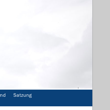
and
Satzung