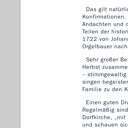
Das gilt natür
Konfirmationen. 
Andachten und d
Teilen der histo
1722 von Johann
Orgelbauer nach
Sehr großer Bel
Herbst zusammen
– stimmgewaltig 
singen begeiste
Familie zu den K
Einen guten Dr
Regelmäßig sind 
Dorfkirche, „mi
und schauen sic