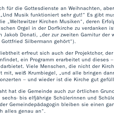
lich für die Gottesdienste an Weihnachten, abe
„Und Musik funktioniert sehr gut!“ Es gibt mu
ie „Weltewitzer Kirchen Musiken“, deren Erfol
rischen Orgel in der Dorfkirche zu verdanken is
 Jakob Donati, „der zur zweiten Garnitur der 
 Gottfried Silbermann gehört“).
iebtheit erfreut sich auch der Projektchor, der
findet, ein Programm erarbeitet und dieses –
darbietet. Viele Menschen, die nicht der Kirc
rt mit, weiß Krumbiegel, „und alle bringen da
onzerten – und wieder ist die Kirche gut gefüll
aht hat die Gemeinde auch zur örtlichen Grun
sechs- bis elfjährige Schülerinnen und Schüle
t der Gemeindepädagogin bleiben sie einen ga
h alles genau an“.