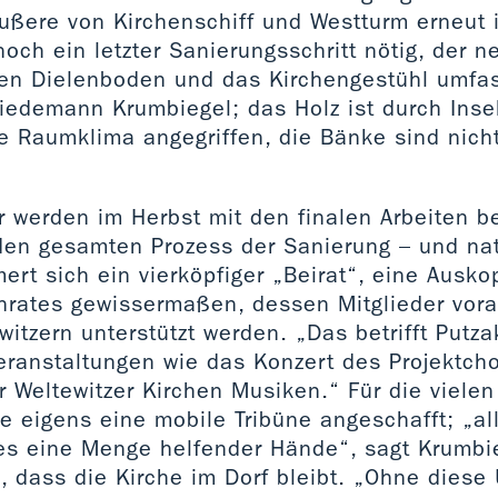
ßere von Kirchenschiff und Westturm erneut 
noch ein letzter Sanierungsschritt nötig, der 
n Dielenboden und das Kirchengestühl umfas
riedemann Krumbiegel; das Holz ist durch Inse
e Raumklima angegriffen, die Bänke sind nich
 werden im Herbst mit den finalen Arbeiten b
 den gesamten Prozess der Sanierung – und na
rt sich ein vierköpfiger „Beirat“, eine Ausk
rates gewissermaßen, dessen Mitglieder vor
witzern unterstützt werden. „Das betrifft Putza
veranstaltungen wie das Konzert des Projektch
 Weltewitzer Kirchen Musiken.“ Für die viele
 eigens eine mobile Tribüne angeschafft; „all
es eine Menge helfender Hände“, sagt Krumbieg
e, dass die Kirche im Dorf bleibt. „Ohne diese