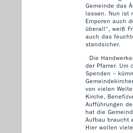
Gemeinde das Äu
lassen. Nun ist 
Emporen auch de
überall“, weiß F
auch das feucht
standsicher.
Die Handwerker
der Pfarrer. Um
Spenden – kümme
Gemeindekirchen
von vielen Welte
Kirche, Benefiz
Aufführungen der
hat die Gemeinde
Aufbau braucht 
Hier wollen viel