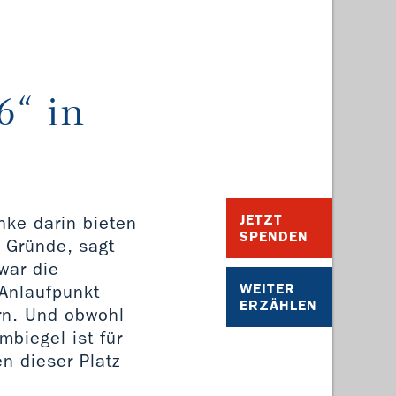
6“ in
JETZT
nke darin bieten
SPENDEN
e Gründe, sagt
war die
WEITER
 Anlaufpunkt
ERZÄHLEN
rn. Und obwohl
mbiegel ist für
n dieser Platz