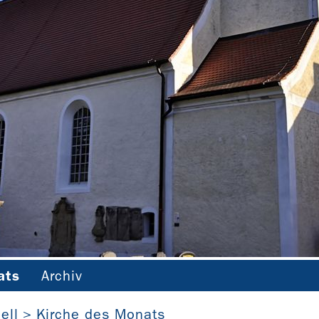
ats
Archiv
Dorfkirche Weltewitz (Sachsen)
ell
Kirche des Monats