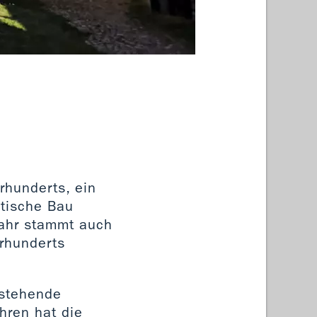
Dorfki
rhunderts, ein
otische Bau
Jahr stammt auch
hrhunderts
estehende
hren hat die