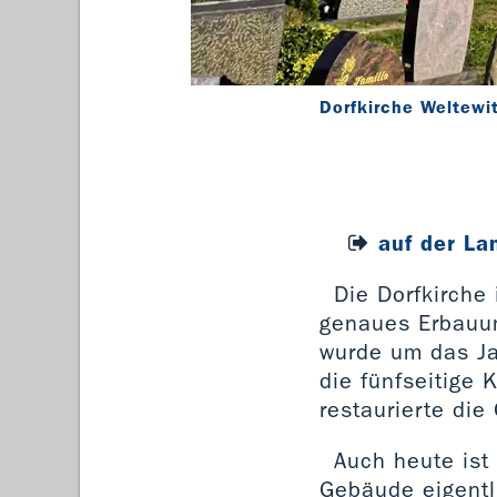
Dorfkirche Weltewi
auf der La
Die Dorfkirche
genaues Erbauun
wurde um das Ja
die fünfseitige
restaurierte di
Auch heute ist
Gebäude eigentl