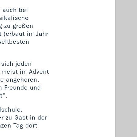
r auch bei
sikalische
g zu großen
t (erbaut im Jahr
weltbesten
 sich jeden
 meist im Advent
he angehören,
nn Freunde und
t“.
dschule.
r zu Gast in der
nzen Tag dort