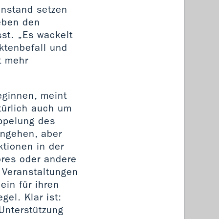
instand setzen
neben den
st. „Es wackelt
ktenbefall und
t mehr
eginnen, meint
türlich auch um
oppelung des
angehen, aber
ktionen in der
ores oder andere
n Veranstaltungen
ein für ihren
el. Klar ist:
 Unterstützung