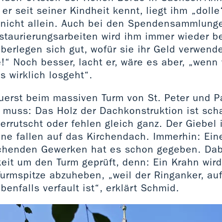
er seit seiner Kindheit kennt, liegt ihm „doll
r nicht allein. Auch bei den Spendensammlunge
taurierungsarbeiten wird ihm immer wieder b
erlegen sich gut, wofür sie ihr Geld verwende
!“ Noch besser, lacht er, wäre es aber, „wenn 
 wirklich losgeht“.
 zuerst beim massiven Turm von St. Peter und 
 muss: Das Holz der Dachkonstruktion ist sch
errutscht oder fehlen gleich ganz. Der Giebel
ine fallen auf das Kirchendach. Immerhin: Ei
echenden Gewerken hat es schon gegeben. Da
eit um den Turm geprüft, denn: Ein Krahn wird
Turmspitze abzuheben, „weil der Ringanker, a
benfalls verfault ist“, erklärt Schmid.