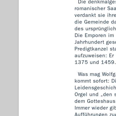
Die denkmalges
romanischer Saa
verdankt sie ih
die Gemeinde da
des ursprüngli
Die Emporen im 
Jahrhundert ges
Predigtkanzel s
aufzuweisen: Er 
1375 und 1459
Was mag Wolfga
kommt sofort: D
Leidensgeschich
Orgel und „den 
dem Gotteshaus 
Immer wieder gib
Aufführungen zu