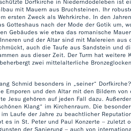
chützte Dorfkirche in Niederndodeleben ist e
lbau mit Mauern aus Bruchsteinen. Ihr robus
rem ersten Zweck als Wehrkirche. In den Jahr
s Gotteshaus nach der Mode der Gotik um, w
chen Gebäudes wie etwa das romanische Maue
Inneren und der Altar sind mit Malereien aus
chmückt, auch die Taufe aus Sandstein und d
tammen aus dieser Zeit. Der Turm hat weitere 
beherbergt zwei mittelalterliche Bronzeglocke
.
ng Schmid besonders in „seiner“ Dorfkirche?
ie Emporen und den Altar mit den Bildern von 
te Jesu gehören auf jeden Fall dazu. Außerdem
schönen Klang“ im Kirchenraum. Die besonder
im Laufe der Jahre zu beachtlicher Reputation
t es in St. Peter und Paul Konzerte – zuletzt of
gunsten der Sanierung – auch von internation