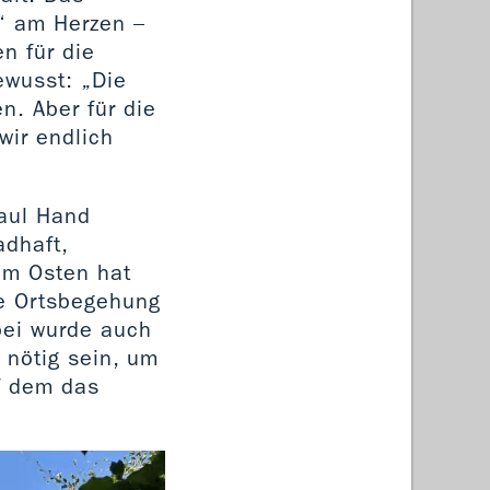
e“ am Herzen –
n für die
ewusst: „Die
n. Aber für die
wir endlich
Paul Hand
adhaft,
 im Osten hat
ne Ortsbegehung
bei wurde auch
 nötig sein, um
uf dem das