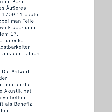
in im Kern
tes Äußeres
en 1709-11 baute
obei man Teile
rwerk übernahm.
 dem 17.
ie barocke
Kostbarkeiten
n aus den Jahren
 Die Antwort
der
 liebt er die
e Akustik hat
 verholfen:
t als Benefiz-
alen