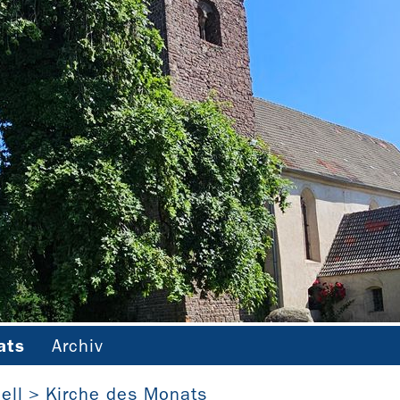
ats
Archiv
St. Peter und Paul Niederndodeleben (Sachsen-Anhalt)
ell
Kirche des Monats