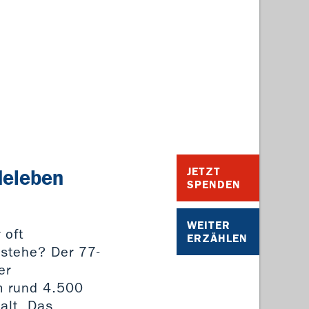
deleben
JETZT
SPENDEN
WEITER
 oft
ERZÄHLEN
 stehe? Der 77-
er
em rund 4.500
alt. Das