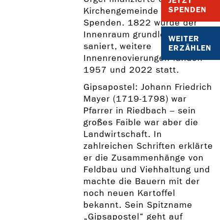
JETZT
SPENDEN
Kirchengemeinde mit
Spenden. 1822 wurde der
Innenraum grundlegend
WEITER
saniert, weitere
ERZÄHLEN
Innenrenovierungen fanden
1957 und 2022 statt.
Gipsapostel: Johann Friedrich
Mayer (1719-1798) war
Pfarrer in Riedbach – sein
großes Faible war aber die
Landwirtschaft. In
zahlreichen Schriften erklärte
er die Zusammenhänge von
Feldbau und Viehhaltung und
machte die Bauern mit der
noch neuen Kartoffel
bekannt. Sein Spitzname
„Gipsapostel“ geht auf