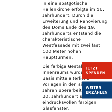
in eine spätgotische
Hallenkirche erfolgte im 16.
Jahrhundert. Durch die
Erweiterung und Renovierung
des Doms Ende des 19.
Jahrhunderts entstand die
charakteristische
Westfassade mit zwei fast
100 Meter hohen
Haupttürmen.
Die farbige Gestaltung des
JETZT
Innenraums wurde auf der
SPENDEN
Basis mittelalterlicher
Vorlagen in den siebziger
WEITER
Jahren überarbeitet. Aus dem
ERZÄHLEN
20. Jahrhundert stammen die
eindrucksvollen farbigen
Glasfenster.