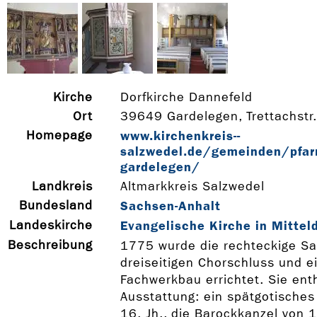
Kirche
Dorfkirche Dannefeld
Ort
39649 Gardelegen, Trettachstr.
Homepage
www.kirchenkreis-­
salzwedel.de/gemeinden/pfarr
gardelegen/
Landkreis
Altmarkkreis Salzwedel
Bundesland
Sachsen-Anhalt
Landeskirche
Evangelische Kirche in Mittel
Beschreibung
1775 wurde die rechteckige Sa
dreiseitigen Chorschluss und 
Fachwerkbau errichtet. Sie enth
Ausstattung: ein spätgotisches
16. Jh., die Barockkanzel von 