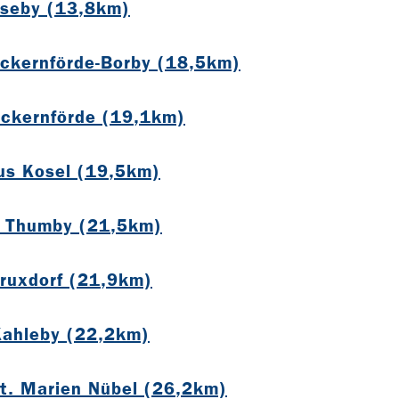
ieseby (13,8km)
Eckernförde-Borby (18,5km)
 Eckernförde (19,1km)
ius Kosel (19,5km)
s Thumby (21,5km)
truxdorf (21,9km)
Kahleby (22,2km)
St. Marien Nübel (26,2km)