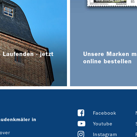
 Laufenden - jetzt
Unsere Marken ma
online bestellen
Facebook
audenkmäler in
Youtube
over
Instagram