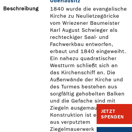
Oberlausitz
Beschreibung
1840 wurde die evangelische
Kirche zu Neulietzegöricke
vom Wriezener Baumeister
Karl August Schwieger als
rechteckiger Saal- und
Fachwerkbau entworfen,
erbaut und 1840 eingeweiht.
Ein nahezu quadratischer
Westturm schließt sich an
das Kirchenschiff an. Die
Außenwände der Kirche und
des Turmes bestehen aus
sorgfältig gehobelten Balken
und die Gefache sind mit
Ziegeln ausgemauert. Der
JETZT
Konstruktion ist eine Schale
SPENDEN
aus verputztem
Ziegelmauerwerk