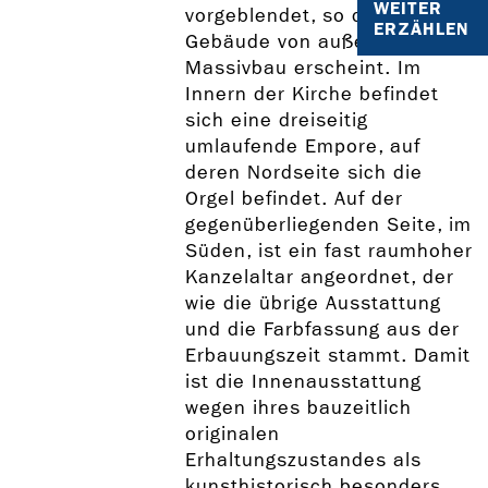
WEITER
vorgeblendet, so dass das
ERZÄHLEN
Gebäude von außen wie ein
Massivbau erscheint. Im
Innern der Kirche befindet
sich eine dreiseitig
umlaufende Empore, auf
deren Nordseite sich die
Orgel befindet. Auf der
gegenüberliegenden Seite, im
Süden, ist ein fast raumhoher
Kanzelaltar angeordnet, der
wie die übrige Ausstattung
und die Farbfassung aus der
Erbauungszeit stammt. Damit
ist die Innenausstattung
wegen ihres bauzeitlich
originalen
Erhaltungszustandes als
kunsthistorisch besonders