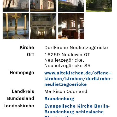
Kirche
Dorfkirche Neulietzegöricke
Ort
16259 Neulewin OT
Neulietzegöricke,
Neulietzegöricke 85
Homepage
www.altekirchen.de/offene-­
kirchen/kirchen/dorfkirche-­
neulietzegoericke
Landkreis
Märkisch-Oderland
Bundesland
Brandenburg
Landeskirche
Evangelische Kirche Berlin-
Brandenburg-schlesische