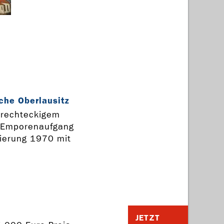
che Oberlausitz
 rechteckigem
t Emporenaufgang
ierung 1970 mit
JETZT