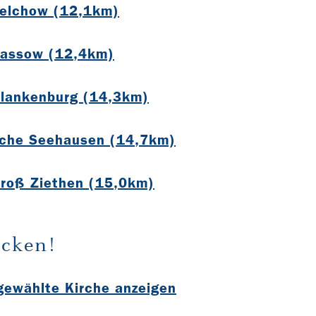
Felchow (12,1km)
Passow (12,4km)
Blankenburg (14,3km)
rche Seehausen (14,7km)
Groß Ziethen (15,0km)
cken!
sgewählte Kirche anzeigen